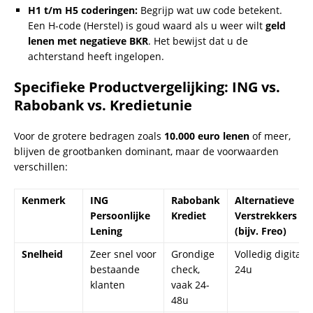
H1 t/m H5 coderingen:
Begrijp wat uw code betekent.
Een H-code (Herstel) is goud waard als u weer wilt
geld
lenen met negatieve BKR
. Het bewijst dat u de
achterstand heeft ingelopen.
Specifieke Productvergelijking: ING vs.
Rabobank vs. Kredietunie
Voor de grotere bedragen zoals
10.000 euro lenen
of meer,
blijven de grootbanken dominant, maar de voorwaarden
verschillen:
Kenmerk
ING
Rabobank
Alternatieve
Persoonlijke
Krediet
Verstrekkers
Lening
(bijv. Freo)
Snelheid
Zeer snel voor
Grondige
Volledig digitaal,
bestaande
check,
24u
klanten
vaak 24-
48u