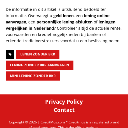
De informatie in dit artikel is uitsluitend bedoeld ter
informatie. Overweegt u
geld lenen
, een
lening online
aanvragen
, een
persoonlijke lening afsluiten
of
leningen
vergelijken in Nederland
? Controleer altijd de actuele rente,
voorwaarden en kredietmogelijkheden bij banken of
erkende kredietverstrekkers voordat u een beslissing neemt.
LENEN ZONDER BKR
LENING ZONDER BKR AANVRAGEN
MINI LENING ZONDER BKR
Privacy Policy
Contact
Copyright © 2026 |
CreditMos.com
* Creditmos is a registered brand
of creditmos.com. This is the official website.