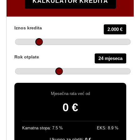
KALKULATOR KREDITA
Iznos kredita
2.000 €
Rok otplate
24 mjeseca
Mjesečna rata već od
0 €
Kamatna stopa:
7.5
%
EKS:
8.9
%
Ukupno za platiti:
0 €