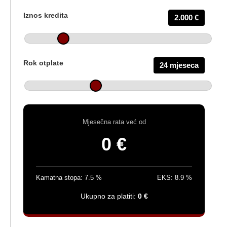
Iznos kredita
2.000 €
Rok otplate
24 mjeseca
Mjesečna rata već od
0 €
Kamatna stopa:
7.5
%
EKS:
8.9
%
Ukupno za platiti:
0 €