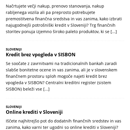
Načrtujete večji nakup, prenovo stanovanja, nakup
rabljenega vozila ali pa preprosto potrebujete
premostitvena finančna sredstva in vas zanima, kako izbrati
najugodnejši potrošniški kredit v Sloveniji? Trg finančnih
storitev ponuja izjemno široko paleto produktov, ki se
[...]
SLOVENIJI
Kredit brez vpogleda v SISBON
Se soočate z zavrnitvami na tradicionalnih bankah zaradi
slabše bonitetne ocene in vas zanima, ali je v slovenskem
finančnem prostoru sploh mogoče najeti kredit brez
vpogleda v SISBON? Centralni kreditni register (sistem
SISBON) beleži vse
[...]
SLOVENIJI
Online krediti v Sloveniji
Iščete najhitrejšo pot do dodatnih finančnih sredstev in vas
zanima, kako varni ter ugodni so online krediti v Sloveniji?