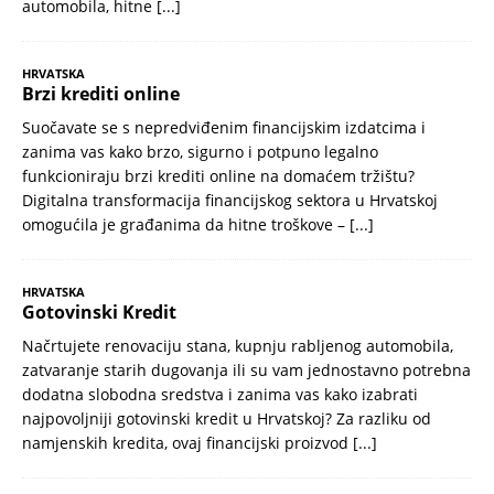
automobila, hitne
[...]
HRVATSKA
Brzi krediti online
Suočavate se s nepredviđenim financijskim izdatcima i
zanima vas kako brzo, sigurno i potpuno legalno
funkcioniraju brzi krediti online na domaćem tržištu?
Digitalna transformacija financijskog sektora u Hrvatskoj
omogućila je građanima da hitne troškove –
[...]
HRVATSKA
Gotovinski Kredit
Načrtujete renovaciju stana, kupnju rabljenog automobila,
zatvaranje starih dugovanja ili su vam jednostavno potrebna
dodatna slobodna sredstva i zanima vas kako izabrati
najpovoljniji gotovinski kredit u Hrvatskoj? Za razliku od
namjenskih kredita, ovaj financijski proizvod
[...]