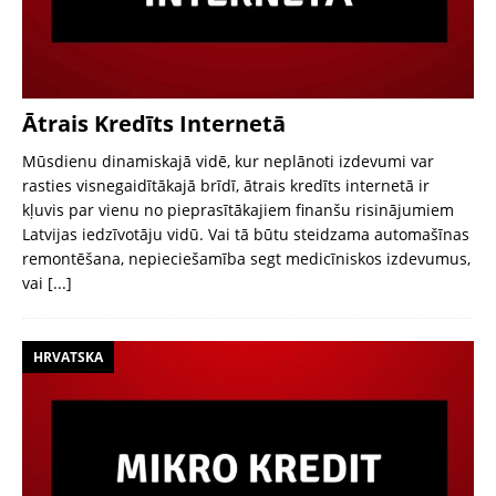
Ātrais Kredīts Internetā
Mūsdienu dinamiskajā vidē, kur neplānoti izdevumi var
rasties visnegaidītākajā brīdī, ātrais kredīts internetā ir
kļuvis par vienu no pieprasītākajiem finanšu risinājumiem
Latvijas iedzīvotāju vidū. Vai tā būtu steidzama automašīnas
remontēšana, nepieciešamība segt medicīniskos izdevumus,
vai
[...]
HRVATSKA