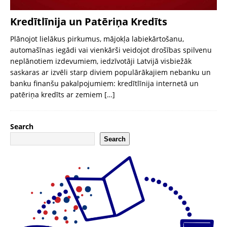
Kredītlīnija un Patēriņa Kredīts
Plānojot lielākus pirkumus, mājokļa labiekārtošanu,
automašīnas iegādi vai vienkārši veidojot drošības spilvenu
neplānotiem izdevumiem, iedzīvotāji Latvijā visbiežāk
saskaras ar izvēli starp diviem populārākajiem nebanku un
banku finanšu pakalpojumiem: kredītlīnija internetā un
patēriņa kredīts ar zemiem
[…]
Search
Search