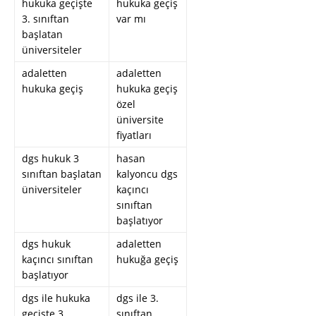
hukuka geçişte
hukuka geçiş
3. sınıftan
var mı
başlatan
üniversiteler
adaletten
adaletten
hukuka geçiş
hukuka geçiş
özel
üniversite
fiyatları
dgs hukuk 3
hasan
sınıftan başlatan
kalyoncu dgs
üniversiteler
kaçıncı
sınıftan
başlatıyor
dgs hukuk
adaletten
kaçıncı sınıftan
hukuğa geçiş
başlatıyor
dgs ile hukuka
dgs ile 3.
geçişte 3.
sınıftan