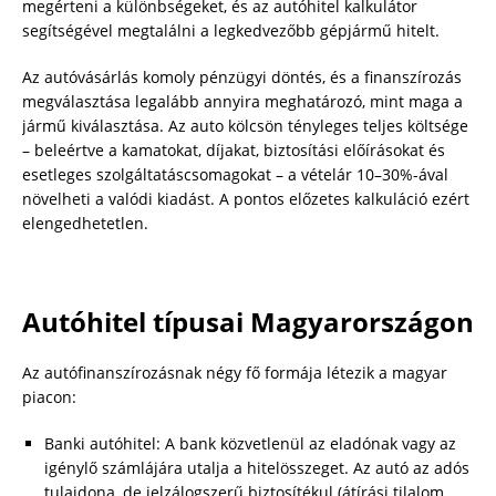
megérteni a különbségeket, és az autóhitel kalkulátor
segítségével megtalálni a legkedvezőbb gépjármű hitelt.
Az autóvásárlás komoly pénzügyi döntés, és a finanszírozás
megválasztása legalább annyira meghatározó, mint maga a
jármű kiválasztása. Az auto kölcsön tényleges teljes költsége
– beleértve a kamatokat, díjakat, biztosítási előírásokat és
esetleges szolgáltatáscsomagokat – a vételár 10–30%-ával
növelheti a valódi kiadást. A pontos előzetes kalkuláció ezért
elengedhetetlen.
Autóhitel típusai Magyarországon
Az autófinanszírozásnak négy fő formája létezik a magyar
piacon:
Banki autóhitel: A bank közvetlenül az eladónak vagy az
igénylő számlájára utalja a hitelösszeget. Az autó az adós
tulajdona, de jelzálogszerű biztosítékul (átírási tilalom,