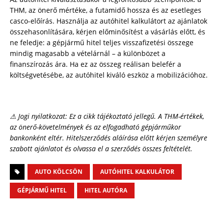
THM, az önerő mértéke, a futamidő hossza és az esetleges
casco-előírás. Használja az autóhitel kalkulátort az ajánlatok
összehasonlítására, kérjen előminősítést a vásárlás előtt, és
ne feledje: a gépjármű hitel teljes visszafizetési összege
mindig magasabb a vételárnál – a különbözet a
finanszírozás ára. Ha ez az összeg reálisan belefér a
költségvetésébe, az autóhitel kiváló eszköz a mobilizációhoz.
⚠ Jogi nyilatkozat: Ez a cikk tájékoztató jellegű. A THM-értékek,
az önerő-követelmények és az elfogadható gépjárműkor
bankonként eltér. Hitelszerződés aláírása előtt kérjen személyre
szabott ajánlatot és olvassa el a szerződés összes feltételét.
AUTO KÖLCSÖN
AUTÓHITEL KALKULÁTOR
GÉPJÁRMŰ HITEL
HITEL AUTÓRA