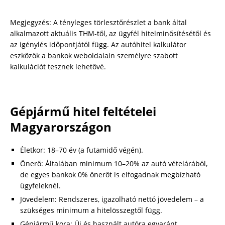
Megjegyzés: A tényleges törlesztőrészlet a bank által
alkalmazott aktuális THM-től, az ügyfél hitelminősítésétől és
az igénylés időpontjától függ. Az autóhitel kalkulátor
eszközök a bankok weboldalain személyre szabott
kalkulációt tesznek lehetővé.
Gépjármű hitel feltételei
Magyarországon
Életkor: 18–70 év (a futamidő végén).
Önerő: Általában minimum 10–20% az autó vételárából,
de egyes bankok 0% önerőt is elfogadnak megbízható
ügyfeleknél.
Jövedelem: Rendszeres, igazolható nettó jövedelem – a
szükséges minimum a hitelösszegtől függ.
Gépjármű kora: Új és használt autóra egyaránt