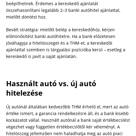
beépíthetnek. Érdemes a kereskedő ajánlatát
összehasonlítani legalább 2–3 banki autóhitel ajánlattal,
mielőtt döntést hoz.
Bevált stratégia: mielőtt belép a kereskedőhöz, kérjen
előminősítést banki autóhitelre. Ha a bank előzetesen
jóváhagyja a hitelösszeget és a THM-et, a kereskedői
ajánlattal szemben is tárgyalási pozícióba kerül – esetleg a
kereskedő is javít a saját ajánlatán.
Használt autó vs. új autó
hitelezése
Új autónál általában kedvezőbb THM érhető el, mert az autó
értéke ismert, a garancia rendelkezésre áll, és a bank kisebb
kockázatot vállal. Használt autónál a bank saját értékbecslést
végezhet vagy független értékbecslőtől kér véleményt. A
hitelösszeg jellemzően nem haladhatja meg az autó piaci