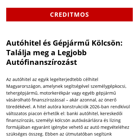
CREDITMOS
Autóhitel és Gépjármű Kölcsön:
Találja meg a Legjobb
Autófinanszírozást
Az autóhitel az egyik legelterjedtebb célhitel
Magyarországon, amelynek segítségével személygépkocsi,
tehergépjármű, motorkerékpár vagy egyéb gépjármű
vásárolható finanszírozással – akár azonnal, az önerő
töredékével. A hitel autóra konstrukciók 2026-ban rendkívül
változatos piacon érhetők el: banki autóhitel, kereskedői
finanszírozás, személyi kölcsön autóvásárlásra és lízing
formájában egyaránt igénybe vehető az autó megvételéhez
szükséges összeg. Ebben az útmutatóban segítünk