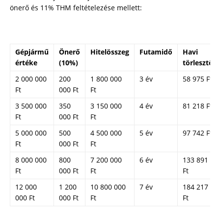
önerő és 11% THM feltételezése mellett:
Gépjármű
Önerő
Hitelösszeg
Futamidő
Havi
értéke
(10%)
törlesztő
2 000 000
200
1 800 000
3 év
58 975 Ft
Ft
000 Ft
Ft
3 500 000
350
3 150 000
4 év
81 218 Ft
Ft
000 Ft
Ft
5 000 000
500
4 500 000
5 év
97 742 Ft
Ft
000 Ft
Ft
8 000 000
800
7 200 000
6 év
133 891
Ft
000 Ft
Ft
Ft
12 000
1 200
10 800 000
7 év
184 217
000 Ft
000 Ft
Ft
Ft