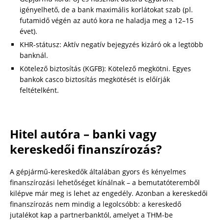
igényelhető, de a bank maximális korlátokat szab (pl.
futamidő végén az autó kora ne haladja meg a 12–15
évet).
KHR-státusz: Aktív negatív bejegyzés kizáró ok a legtöbb
banknál.
Kötelező biztosítás (KGFB): Kötelező megkötni. Egyes
bankok casco biztosítás megkötését is előírják
feltételként.
Hitel autóra – banki vagy
kereskedői finanszírozás?
A gépjármű-kereskedők általában gyors és kényelmes
finanszírozási lehetőséget kínálnak – a bemutatóteremből
kilépve már meg is lehet az engedély. Azonban a kereskedői
finanszírozás nem mindig a legolcsóbb: a kereskedő
jutalékot kap a partnerbanktól, amelyet a THM-be