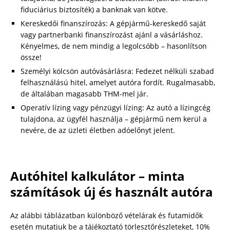
fiduciárius biztosíték) a banknak van kötve.
Kereskedői finanszírozás: A gépjármű-kereskedő saját
vagy partnerbanki finanszírozást ajánl a vásárláshoz.
Kényelmes, de nem mindig a legolcsóbb – hasonlítson
össze!
Személyi kölcsön autóvásárlásra: Fedezet nélküli szabad
felhasználású hitel, amelyet autóra fordít. Rugalmasabb,
de általában magasabb THM-mel jár.
Operatív lízing vagy pénzügyi lízing: Az autó a lízingcég
tulajdona, az ügyfél használja – gépjármű nem kerül a
nevére, de az üzleti életben adóelőnyt jelent.
Autóhitel kalkulátor – minta
számítások új és használt autóra
Az alábbi táblázatban különböző vételárak és futamidők
esetén mutatjuk be a tájékoztató törlesztőrészleteket, 10%