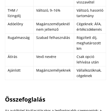
visszavétel
THM /
Változó, 9–16%
Változó, hasonló
lízingdíj
tartomány
Adóelőny
Magánszemélyeknél
Cégeknek: ÁFA,
nem jellemző
értékcsökkenés
Rugalmasság
Szabad felhasználás
Rögzített díj,
meghatározott
km
Átírás
Vevő nevére
Csak opció
lehívása után
Ajánlott
Magánszemélyeknek
Vállalkozóknak,
cégeknek
Összefoglalás
Az autóhitel kiválasztásakor a legfontosabb szempontok: a