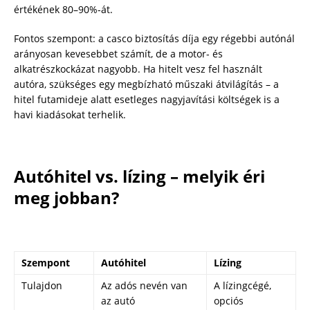
értékének 80–90%-át.
Fontos szempont: a casco biztosítás díja egy régebbi autónál
arányosan kevesebbet számít, de a motor- és
alkatrészkockázat nagyobb. Ha hitelt vesz fel használt
autóra, szükséges egy megbízható műszaki átvilágítás – a
hitel futamideje alatt esetleges nagyjavítási költségek is a
havi kiadásokat terhelik.
Autóhitel vs. lízing – melyik éri
meg jobban?
Szempont
Autóhitel
Lízing
Tulajdon
Az adós nevén van
A lízingcégé,
az autó
opciós