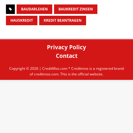
BAUDARLEHEN
BAUKREDIT ZINSEN
HAUSKREDIT
KREDIT BEANTRAGEN
Privacy Policy
Contact
Copyright © 2026 |
CreditMos.com
* Creditmos is a registered brand
of creditmos.com. This is the official website.