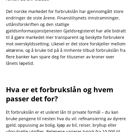
Det norske markedet for forbrukslån har gjennomgått store
endringer de siste årene. Finanstilsynets innstramninger,
utlånsforskriften og den statlige
gjeldsinformasjonstjenesten Gjeldsregisteret har alle bidratt
til å gjøre markedet mer transparent og beskytte forbrukere
mot overskyldssetting. Likevel er det store forskjeller mellom
aktørene, og å bruke tid på å innhente tilbud forbrukslån fra
flere banker kan spare deg for titusener av kroner over
lånets løpetid.
Hva er et forbrukslån og hvem
passer det for?
Et forbrukslån er et usikret lån til private formål – du kan
bruke pengene til nesten hva du vil: refinansiering av dyrere
gjeld, oppussing av bolig, kjøp av bil, reiser, bryllup eller
uforutsette utgifter. Beløpene varierer typisk fra 10 000 til