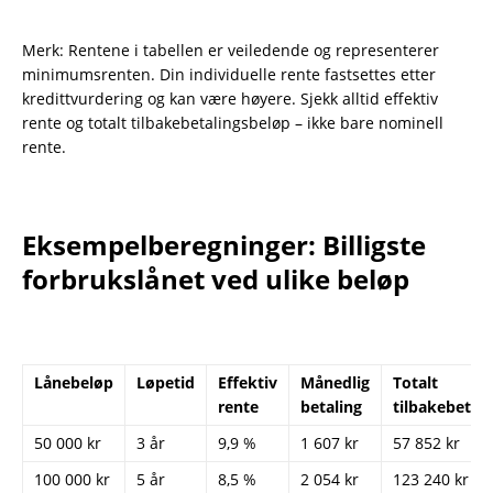
Merk: Rentene i tabellen er veiledende og representerer
minimumsrenten. Din individuelle rente fastsettes etter
kredittvurdering og kan være høyere. Sjekk alltid effektiv
rente og totalt tilbakebetalingsbeløp – ikke bare nominell
rente.
Eksempelberegninger: Billigste
forbrukslånet ved ulike beløp
Lånebeløp
Løpetid
Effektiv
Månedlig
Totalt
rente
betaling
tilbakebetalt
50 000 kr
3 år
9,9 %
1 607 kr
57 852 kr
100 000 kr
5 år
8,5 %
2 054 kr
123 240 kr