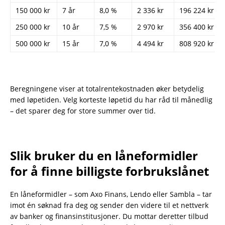
150 000 kr
7 år
8,0 %
2 336 kr
196 224 kr
250 000 kr
10 år
7,5 %
2 970 kr
356 400 kr
500 000 kr
15 år
7,0 %
4 494 kr
808 920 kr
Beregningene viser at totalrentekostnaden øker betydelig
med løpetiden. Velg korteste løpetid du har råd til månedlig
– det sparer deg for store summer over tid.
Slik bruker du en låneformidler
for å finne billigste forbrukslånet
En låneformidler – som Axo Finans, Lendo eller Sambla – tar
imot én søknad fra deg og sender den videre til et nettverk
av banker og finansinstitusjoner. Du mottar deretter tilbud