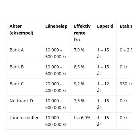
Aktør
Lånebeløp
Effektiv
Løpetid
Etableri
(eksempel)
rente
fra
Bank A
10 000 –
7,9 %
1 – 15
0 – 2 %
500 000 kr
år
Bank B
10 000 –
8,5 %
1 – 15
0 kr
600 000 kr
år
Bank C
20 000 –
9,2 %
1 – 12
950 kr
400 000 kr
år
Nettbank D
10 000 –
7,5 %
1 – 15
0 kr
500 000 kr
år
Låneformidler
10 000 –
fra 6,9%
1 – 15
0 kr
600 000 kr
år