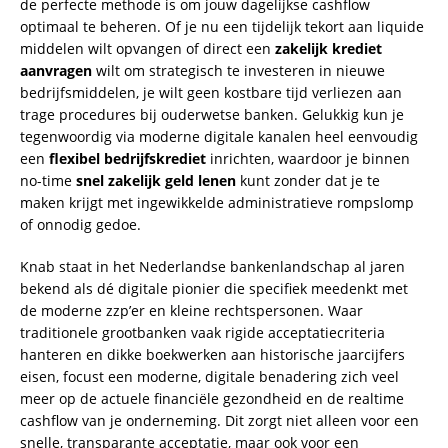
de perfecte methode is om jouw dagelijkse cashflow
optimaal te beheren. Of je nu een tijdelijk tekort aan liquide
middelen wilt opvangen of direct een
zakelijk krediet
aanvragen
wilt om strategisch te investeren in nieuwe
bedrijfsmiddelen, je wilt geen kostbare tijd verliezen aan
trage procedures bij ouderwetse banken. Gelukkig kun je
tegenwoordig via moderne digitale kanalen heel eenvoudig
een
flexibel bedrijfskrediet
inrichten, waardoor je binnen
no-time
snel zakelijk geld lenen
kunt zonder dat je te
maken krijgt met ingewikkelde administratieve rompslomp
of onnodig gedoe.
Knab staat in het Nederlandse bankenlandschap al jaren
bekend als dé digitale pionier die specifiek meedenkt met
de moderne zzp’er en kleine rechtspersonen. Waar
traditionele grootbanken vaak rigide acceptatiecriteria
hanteren en dikke boekwerken aan historische jaarcijfers
eisen, focust een moderne, digitale benadering zich veel
meer op de actuele financiële gezondheid en de realtime
cashflow van je onderneming. Dit zorgt niet alleen voor een
snelle, transparante acceptatie, maar ook voor een