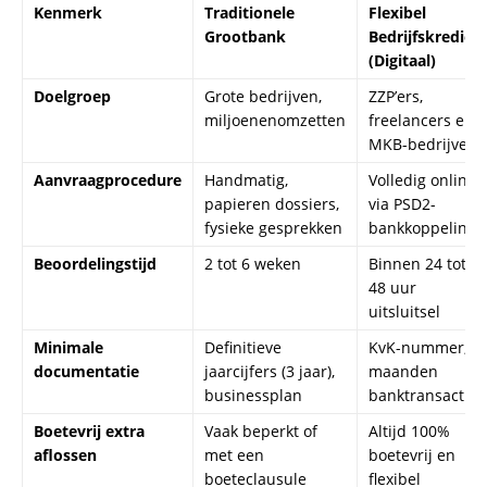
Kenmerk
Traditionele
Flexibel
Grootbank
Bedrijfskrediet
(Digitaal)
Doelgroep
Grote bedrijven,
ZZP’ers,
miljoenenomzetten
freelancers en
MKB-bedrijven
Aanvraagprocedure
Handmatig,
Volledig online
papieren dossiers,
via PSD2-
fysieke gesprekken
bankkoppeling
Beoordelingstijd
2 tot 6 weken
Binnen 24 tot
48 uur
uitsluitsel
Minimale
Definitieve
KvK-nummer, 6
documentatie
jaarcijfers (3 jaar),
maanden
businessplan
banktransacties
Boetevrij extra
Vaak beperkt of
Altijd 100%
aflossen
met een
boetevrij en
boeteclausule
flexibel