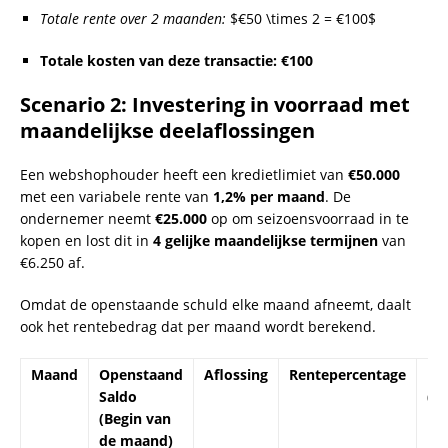
Totale rente over 2 maanden:
$€50 \times 2 = €100$
Totale kosten van deze transactie:
€100
Scenario 2: Investering in voorraad met
maandelijkse deelaflossingen
Een webshophouder heeft een kredietlimiet van
€50.000
met een variabele rente van
1,2% per maand
. De
ondernemer neemt
€25.000
op om seizoensvoorraad in te
kopen en lost dit in
4 gelijke maandelijkse termijnen
van
€6.250 af.
Omdat de openstaande schuld elke maand afneemt, daalt
ook het rentebedrag dat per maand wordt berekend.
Maand
Openstaand
Aflossing
Rentepercentage
Re
Saldo
(M
(Begin van
de maand)