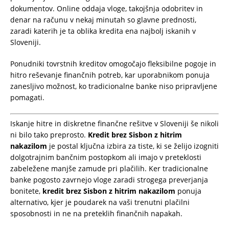
dokumentov. Online oddaja vloge, takojšnja odobritev in
denar na računu v nekaj minutah so glavne prednosti,
zaradi katerih je ta oblika kredita ena najbolj iskanih v
Sloveniji.
Ponudniki tovrstnih kreditov omogočajo fleksibilne pogoje in
hitro reševanje finančnih potreb, kar uporabnikom ponuja
zanesljivo možnost, ko tradicionalne banke niso pripravljene
pomagati.
Iskanje hitre in diskretne finančne rešitve v Sloveniji še nikoli
ni bilo tako preprosto.
Kredit brez Sisbon z hitrim
nakazilom
je postal ključna izbira za tiste, ki se želijo izogniti
dolgotrajnim bančnim postopkom ali imajo v preteklosti
zabeležene manjše zamude pri plačilih. Ker tradicionalne
banke pogosto zavrnejo vloge zaradi strogega preverjanja
bonitete,
kredit brez Sisbon z hitrim nakazilom
ponuja
alternativo, kjer je poudarek na vaši trenutni plačilni
sposobnosti in ne na preteklih finančnih napakah.