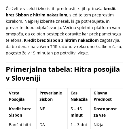
Če želite v celoti izkoristiti prednosti, ki jih prinaša
kredit
brez Sisbon z hitrim nakazilom
, sledite tem preprostim
korakom. Najprej izberite znesek, ki ga potrebujete, in
preverite dobo odplačevanja. Večina spletnih platform vam
omogoča, da celoten postopek opravite kar prek pametnega
telefona.
Kredit brez Sisbon z hitrim nakazilom
zagotavlja,
da bo denar na vašem TRR računu v rekordno kratkem času,
pogosto že v 15 minutah po potrditvi vloge.
Primerjalna tabela: Hitra posojila
v Sloveniji
Vrsta
Preverjanje
Čas
Glavna
Posojila
Sisbon
Nakazila
Prednost
Kredit brez
NE
5 – 15
Dostopnost
Sisbon
minut
za vse
Bančni hitri
DA
1 – 3 dni
Nižja