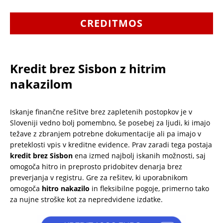
CREDITMOS
Kredit brez Sisbon z hitrim
nakazilom
Iskanje finančne rešitve brez zapletenih postopkov je v
Sloveniji vedno bolj pomembno, še posebej za ljudi, ki imajo
težave z zbranjem potrebne dokumentacije ali pa imajo v
preteklosti vpis v kreditne evidence. Prav zaradi tega postaja
kredit brez Sisbon
ena izmed najbolj iskanih možnosti, saj
omogoča hitro in preprosto pridobitev denarja brez
preverjanja v registru. Gre za rešitev, ki uporabnikom
omogoča
hitro nakazilo
in fleksibilne pogoje, primerno tako
za nujne stroške kot za nepredvidene izdatke.