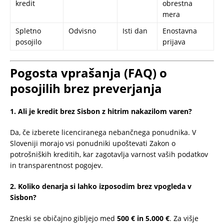
kredit
obrestna
mera
Spletno
Odvisno
Isti dan
Enostavna
posojilo
prijava
Pogosta vprašanja (FAQ) o
posojilih brez preverjanja
1. Ali je kredit brez Sisbon z hitrim nakazilom varen?
Da, če izberete licenciranega nebančnega ponudnika. V
Sloveniji morajo vsi ponudniki upoštevati Zakon o
potrošniških kreditih, kar zagotavlja varnost vaših podatkov
in transparentnost pogojev.
2. Koliko denarja si lahko izposodim brez vpogleda v
Sisbon?
Zneski se običajno gibljejo med
500 € in 5.000 €
. Za višje