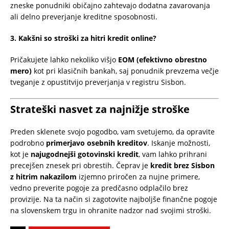
zneske ponudniki običajno zahtevajo dodatna zavarovanja
ali delno preverjanje kreditne sposobnosti.
3. Kakšni so stroški za hitri kredit online?
Pričakujete lahko nekoliko višjo
EOM (efektivno obrestno
mero)
kot pri klasičnih bankah, saj ponudnik prevzema večje
tveganje z opustitvijo preverjanja v registru Sisbon.
Strateški nasvet za najnižje stroške
Preden sklenete svojo pogodbo, vam svetujemo, da opravite
podrobno
primerjavo osebnih kreditov
. Iskanje možnosti,
kot je
najugodnejši gotovinski kredit
, vam lahko prihrani
precejšen znesek pri obrestih. Čeprav je
kredit brez Sisbon
z hitrim nakazilom
izjemno priročen za nujne primere,
vedno preverite pogoje za predčasno odplačilo brez
provizije. Na ta način si zagotovite najboljše finančne pogoje
na slovenskem trgu in ohranite nadzor nad svojimi stroški.