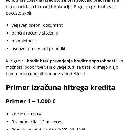
Ponudniki tovrstnih kreditov se osredotočajo predvsem na
hitro obdelavo in manj birokracije. Pogoj za pridobitev je
pogosto zgolj:
veljaven osebni dokument
bančni račun v Sloveniji
polnoletnost
osnovni preverjeni prihodki
Ker gre za
kredit brez preverjanja kreditne sposobnosti
, so
možnosti odobritve veliko večje tudi za tiste, ki imajo nižjo
bonitetno oceno ali zamude v preteklosti.
Primer izračuna hitrega kredita
Primer 1 – 1.000 €
Znesek: 1.000 €
Rok odplačila: 12 mesecev
Predviden letni strošek (APR): 22–32 %