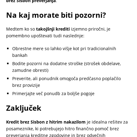
brez Sisbon preverjanja
.
Na kaj morate biti pozorni?
Medtem ko so
takojšnji krediti
izjemno priročni, je
pomembno upoštevati tudi naslednje:
Obrestne mere so lahko višje kot pri tradicionalnih
bankah
Bodite pozorni na dodatne stroške (strošek obdelave,
zamudne obresti)
Preverite, ali ponudnik omogoča predčasno poplačilo
brez provizije
Primerjajte več ponudb za boljše pogoje
Zaključek
Kredit brez Sisbon z hitrim nakazilom
je idealna rešitev za
posameznike, ki potrebujejo hitro finančno pomoč brez
preverjanja kreditne zgodovine in brez odvečnih