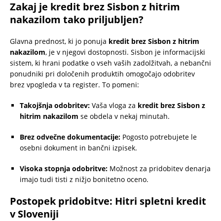
Zakaj je kredit brez Sisbon z hitrim
nakazilom tako priljubljen?
Glavna prednost, ki jo ponuja
kredit brez Sisbon z hitrim
nakazilom
, je v njegovi dostopnosti. Sisbon je informacijski
sistem, ki hrani podatke o vseh vaših zadolžitvah, a nebančni
ponudniki pri določenih produktih omogočajo odobritev
brez vpogleda v ta register. To pomeni:
Takojšnja odobritev:
Vaša vloga za
kredit brez Sisbon z
hitrim nakazilom
se obdela v nekaj minutah.
Brez odvečne dokumentacije:
Pogosto potrebujete le
osebni dokument in bančni izpisek.
Visoka stopnja odobritve:
Možnost za pridobitev denarja
imajo tudi tisti z nižjo bonitetno oceno.
Postopek pridobitve: Hitri spletni kredit
v Sloveniji