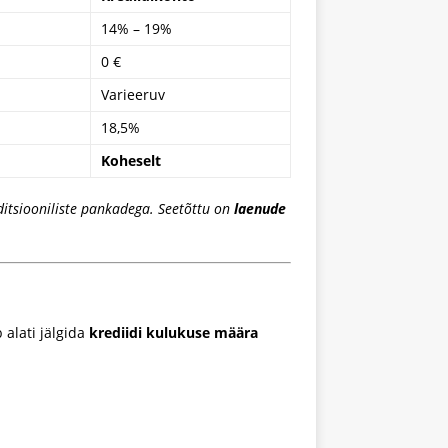
14% – 19%
0 €
Varieeruv
18,5%
Koheselt
aditsiooniliste pankadega. Seetõttu on
laenude
b alati jälgida
krediidi kulukuse määra