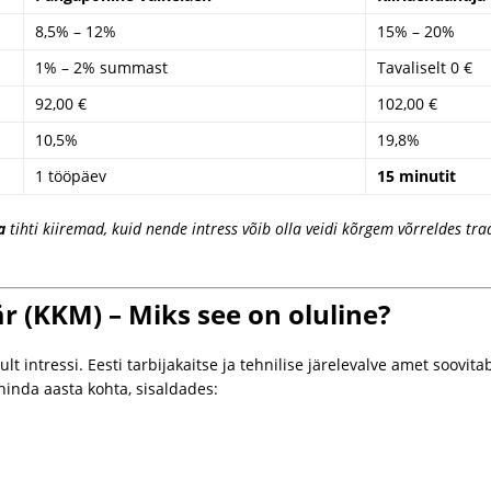
8,5% – 12%
15% – 20%
1% – 2% summast
Tavaliselt 0 €
92,00 €
102,00 €
10,5%
19,8%
1 tööpäev
15 minutit
a
tihti kiiremad, kuid nende intress võib olla veidi kõrgem võrreldes tr
r (KKM) – Miks see on oluline?
ult intressi. Eesti tarbijakaitse ja tehnilise järelevalve amet soovita
hinda aasta kohta, sisaldades: