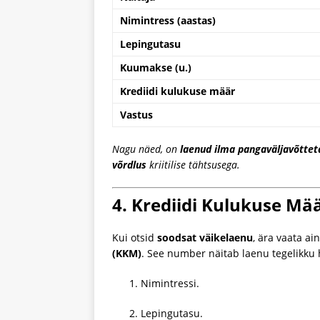
Nimintress (aastas)
Lepingutasu
Kuumakse (u.)
Krediidi kulukuse määr
Vastus
Nagu näed, on
laenud ilma pangaväljavõttet
võrdlus
kriitilise tähtsusega.
4. Krediidi Kulukuse Mää
Kui otsid
soodsat väikelaenu
, ära vaata ain
(KKM)
. See number näitab laenu tegelikku 
Nimintressi.
Lepingutasu.