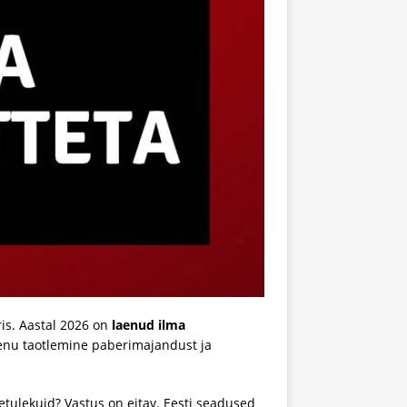
ris. Aastal 2026 on
laenud ilma
enu taotlemine paberimajandust ja
etulekuid? Vastus on eitav. Eesti seadused