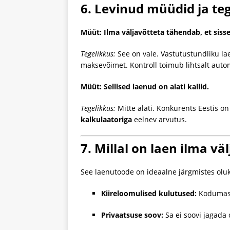
6. Levinud müüdid ja te
Müüt: Ilma väljavõtteta tähendab, et sisse
Tegelikkus:
See on vale. Vastutustundliku la
maksevõimet. Kontroll toimub lihtsalt automa
Müüt: Sellised laenud on alati kallid.
Tegelikkus:
Mitte alati. Konkurents Eestis o
kalkulaatoriga
eelnev arvutus.
7. Millal on laen ilma vä
See laenutoode on ideaalne järgmistes olu
Kiireloomulised kulutused:
Kodumasin
Privaatsuse soov:
Sa ei soovi jagada 