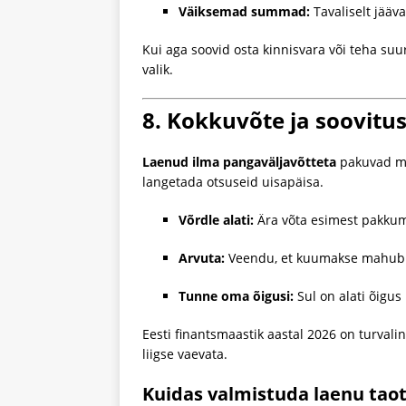
Väiksemad summad:
Tavaliselt jääv
Kui aga soovid osta kinnisvara või teha su
valik.
8. Kokkuvõte ja soovitu
Laenud ilma pangaväljavõtteta
pakuvad mug
langetada otsuseid uisapäisa.
Võrdle alati:
Ära võta esimest pakkum
Arvuta:
Veendu, et kuumakse mahub s
Tunne oma õigusi:
Sul on alati õigus
Eesti finantsmaastik aastal 2026 on turvali
liigse vaevata.
Kuidas valmistuda laenu taot