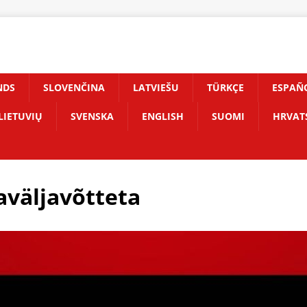
NDS
SLOVENČINA
LATVIEŠU
TÜRKÇE
ESPAÑ
LIETUVIŲ
SVENSKA
ENGLISH
SUOMI
HRVAT
väljavõtteta