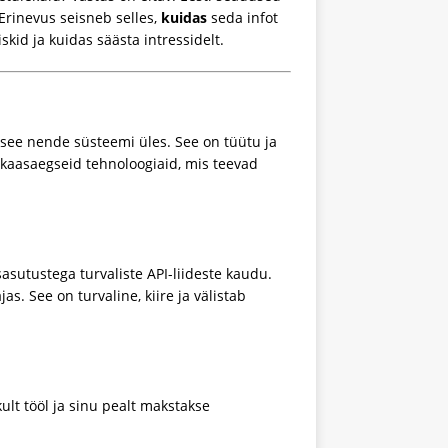
rinevus seisneb selles,
kuidas
seda infot
iskid ja kuidas säästa intressidelt.
a see nende süsteemi üles. See on tüütu ja
 kaasaegseid tehnoloogiaid, mis teevad
asutustega turvaliste API-liideste kaudu.
. See on turvaline, kiire ja välistab
kult tööl ja sinu pealt makstakse