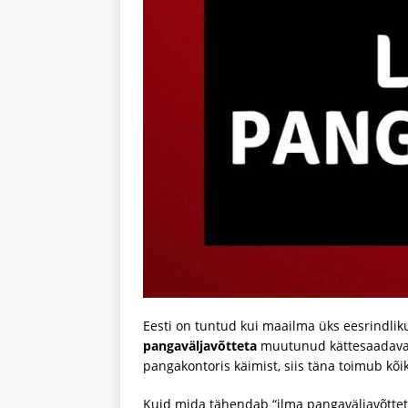
Eesti on tuntud kui maailma üks eesrindlik
pangaväljavõtteta
muutunud kättesaadavam
pangakontoris käimist, siis täna toimub kõ
Kuid mida tähendab “ilma pangaväljavõtteta”