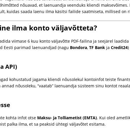
õhimõtted nõuavad, et laenuandja veenduks kliendi maksevõimes. E
ult, kuidas saada laenu ilma käsitsi failide saatmiseta, millised on r
ine ilma konto väljavõtteta?
aadida viimase 6 kuu konto väljavõtte PDF-failina ja seejärel laadid
ad Eesti parimad laenuandjad (nagu
Bondora
,
TF Bank
ja
Credit24
)
a API)
gad kohustatud jagama kliendi nõusolekul kontoinfot teiste finants
a annad nõusoleku, “vaatab” laenuandja süsteem sinu kontot reaalajas
esse
te kohta infot otse
Maksu- ja Tolliametist (EMTA)
. Kui oled ametli
t palka ilma, et sa peaksid ühtegi väljavõtet esitama.