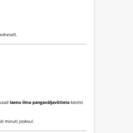
koheselt.
 saad
laenu ilma pangaväljavõtteta
käsitsi
60 minuti jooksul.