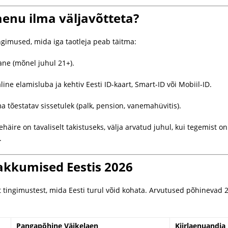
aenu ilma väljavõtteta?
ingimused, mida iga taotleja peab täitma:
ne (mõnel juhul 21+).
ine elamisluba ja kehtiv Eesti ID-kaart, Smart-ID või Mobiil-ID.
 tõestatav sissetulek (palk, pension, vanemahüvitis).
häire on tavaliselt takistuseks, välja arvatud juhul, kui tegemist o
.
akkumised Eestis 2026
t tingimustest, mida Eesti turul võid kohata. Arvutused põhinevad 2
Pangapõhine Väikelaen
Kiirlaenuandja