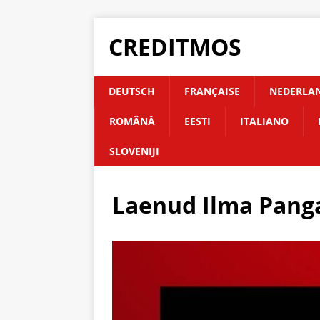
CREDITMOS
DEUTSCH
FRANÇAISE
NEDERLA
ROMÂNĂ
EESTI
ITALIANO
SLOVENIJI
Laenud Ilma Panga