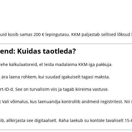
uid küsib samas 200 € lepingutasu. KKM paljastab sellised lõksud 
nd: Kuidas taotleda?
ehe kalkulaatoreid, et leida madalaima KKM-iga pakkuja.
 ära laena rohkem, kui suudad igakuiselt tagasi maksta.
-ID-d. See on turvalisim viis ja tagab kiireima vastuse.
:
Vali võimalus, kus laenuandja kontrollib andmeid registritest. Nii
 allkirjasta see digitaalselt. Raha laekub su kontole tavaliselt 15-