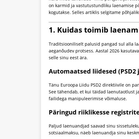
on karmid ja vastutustundliku laenamise p
kogutakse. Selles artiklis selgitame põhjalik
1. Kuidas toimib laenam
Traditsiooniliselt palusid pangad sul alla l
aeganõudev protsess. Aastal 2026 kasutav
selle sinu eest ära.
Automaatsed liidesed (PSD2 j
Tänu Euroopa Liidu PSD2 direktiivile on pan
See tähendab, et kui täidad laenutaotlust j
failidega manipuleerimise võimaluse.
Päringud riiklikesse registrit
Paljud laenuandjad saavad sinu sissetuleku
sotsiaalmaksu, näeb laenuandja sinu keskmis