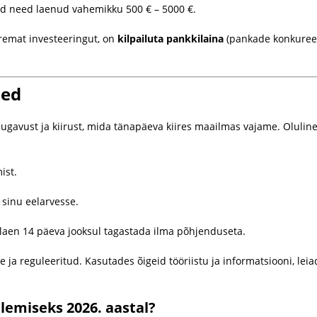
ad need laenud vahemikku 500 € – 5000 €.
uremat investeeringut, on
kilpailuta pankkilaina
(pankade konkureer
sed
avust ja kiirust, mida tänapäeva kiires maailmas vajame. Oluline 
ist.
inu eelarvesse.
 laen 14 päeva jooksul tagastada ilma põhjenduseta.
ne ja reguleeritud. Kasutades õigeid tööriistu ja informatsiooni, le
lemiseks 2026. aastal?