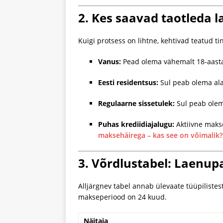
2. Kes saavad taotleda l
Kuigi protsess on lihtne, kehtivad teatud t
Vanus:
Pead olema vähemalt 18-aasta
Eesti residentsus:
Sul peab olema alal
Regulaarne sissetulek:
Sul peab olema
Puhas krediidiajalugu:
Aktiivne makse
maksehäirega – kas see on võimalik?
3. Võrdlustabel: Laenup
Alljärgnev tabel annab ülevaate tüüpilistes
makseperiood on 24 kuud.
Näitaja