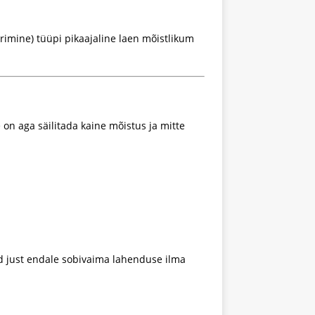
imine) tüüpi pikaajaline laen mõistlikum
on aga säilitada kaine mõistus ja mitte
iad just endale sobivaima lahenduse ilma