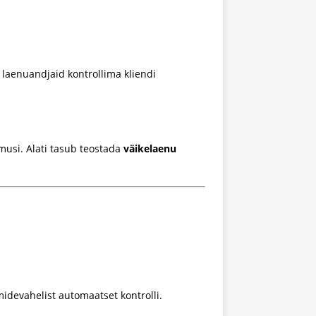
 laenuandjaid kontrollima kliendi
musi. Alati tasub teostada
väikelaenu
midevahelist automaatset kontrolli.