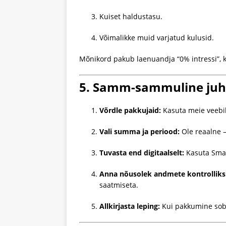
Kuiset haldustasu.
Võimalikke muid varjatud kulusid.
Mõnikord pakub laenuandja “0% intressi”, k
5. Samm-sammuline juhe
Võrdle pakkujaid:
Kasuta meie veebil
Vali summa ja periood:
Ole reaalne –
Tuvasta end digitaalselt:
Kasuta Smart
Anna nõusolek andmete kontrolliks
saatmiseta.
Allkirjasta leping:
Kui pakkumine sobib,