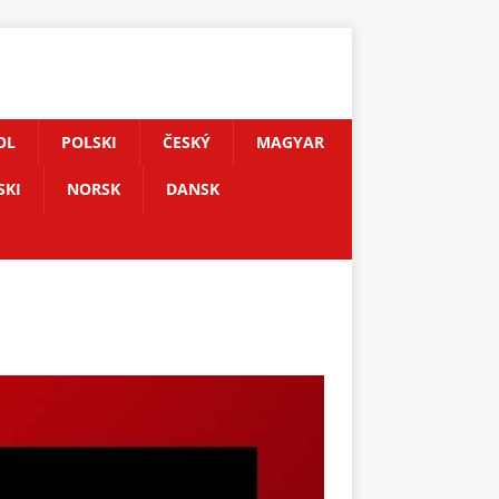
OL
POLSKI
ČESKÝ
MAGYAR
SKI
NORSK
DANSK