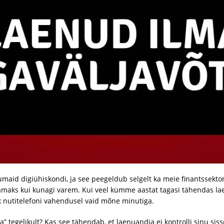
umaid digiühiskondi, ja see peegeldub selgelt ka meie finantssekto
aks kui kunagi varem. Kui veel kümme aastat tagasi tähendas la
ik nutitelefoni vahendusel vaid mõne minutiga.
 tegelikult? Kas see tähendab, et laenuandja ei kontrolli sinu siss