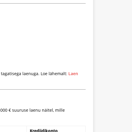
n tagatisega laenuga. Loe lähemalt:
Laen
000 € suuruse laenu näitel, mille
Krediidikonto