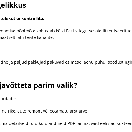
gelikkus
tulekut ei kontrollita.
enamise põhimõte kohustab kõiki Eestis tegutsevaid litsentseeritud
atselt läbi teiste kanalite.
n tihe ja paljud pakkujad pakuvad esimese laenu puhul soodustingi
ljavõtteta parim valik?
kordades:
a rike, auto remont või ootamatu arstiarve.
oma detailseid tulu-kulu andmeid PDF-failina, vaid eelistad süstee