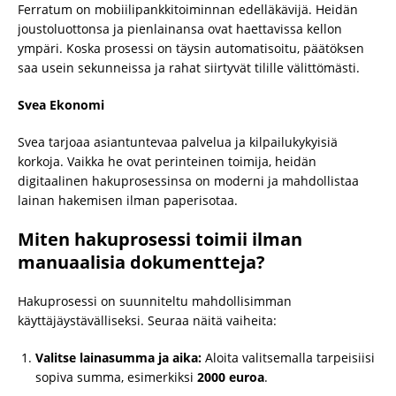
Ferratum on mobiilipankkitoiminnan edelläkävijä. Heidän
joustoluottonsa ja pienlainansa ovat haettavissa kellon
ympäri. Koska prosessi on täysin automatisoitu, päätöksen
saa usein sekunneissa ja rahat siirtyvät tilille välittömästi.
Svea Ekonomi
Svea tarjoaa asiantuntevaa palvelua ja kilpailukykyisiä
korkoja. Vaikka he ovat perinteinen toimija, heidän
digitaalinen hakuprosessinsa on moderni ja mahdollistaa
lainan hakemisen ilman paperisotaa.
Miten hakuprosessi toimii ilman
manuaalisia dokumentteja?
Hakuprosessi on suunniteltu mahdollisimman
käyttäjäystävälliseksi. Seuraa näitä vaiheita:
Valitse lainasumma ja aika:
Aloita valitsemalla tarpeisiisi
sopiva summa, esimerkiksi
2000 euroa
.