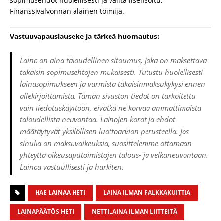
sopimusehdot huolellisesti ja valita lisensoitu,
Finanssivalvonnan alainen toimija.
Vastuuvapauslauseke ja tärkeä huomautus:
Laina on aina taloudellinen sitoumus, joka on maksettava
takaisin sopimusehtojen mukaisesti. Tutustu huolellisesti
lainasopimukseen ja varmista takaisinmaksukykysi ennen
allekirjoittamista. Tämän sivuston tiedot on tarkoitettu
vain tiedotuskäyttöön, eivätkä ne korvaa ammattimaista
taloudellista neuvontaa. Lainojen korot ja ehdot
määräytyvät yksilöllisen luottoarvion perusteella. Jos
sinulla on maksuvaikeuksia, suosittelemme ottamaan
yhteyttä oikeusaputoimistojen talous- ja velkaneuvontaan.
Lainaa vastuullisesti ja harkiten.
HAE LAINAA HETI
LAINA ILMAN PALKKAKUITTIA
LAINAPÄÄTÖS HETI
NETTILAINA ILMAN LIITTEITÄ