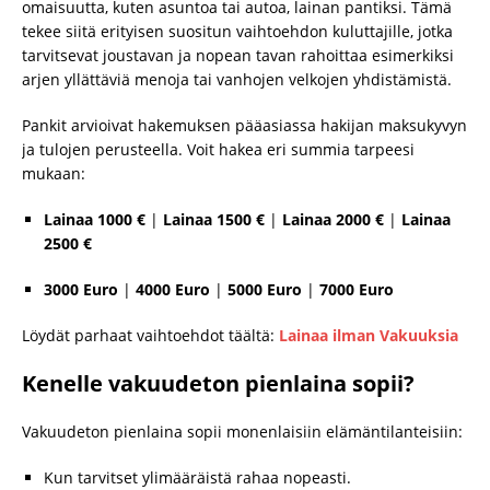
omaisuutta, kuten asuntoa tai autoa, lainan pantiksi. Tämä
tekee siitä erityisen suositun vaihtoehdon kuluttajille, jotka
tarvitsevat joustavan ja nopean tavan rahoittaa esimerkiksi
arjen yllättäviä menoja tai vanhojen velkojen yhdistämistä.
Pankit arvioivat hakemuksen pääasiassa hakijan maksukyvyn
ja tulojen perusteella. Voit hakea eri summia tarpeesi
mukaan:
Lainaa 1000 €
|
Lainaa 1500 €
|
Lainaa 2000 €
|
Lainaa
2500 €
3000 Euro
|
4000 Euro
|
5000 Euro
|
7000 Euro
Löydät parhaat vaihtoehdot täältä:
Lainaa ilman Vakuuksia
Kenelle vakuudeton pienlaina sopii?
Vakuudeton pienlaina sopii monenlaisiin elämäntilanteisiin:
Kun tarvitset ylimääräistä rahaa nopeasti.