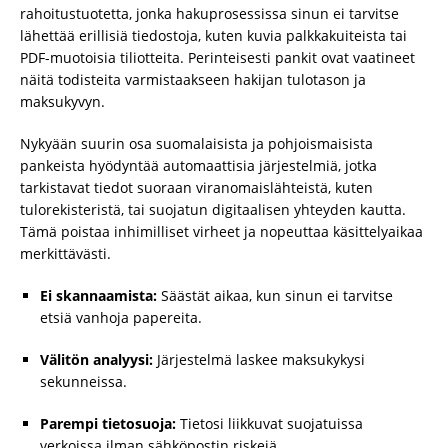
rahoitustuotetta, jonka hakuprosessissa sinun ei tarvitse
lähettää erillisiä tiedostoja, kuten kuvia palkkakuiteista tai
PDF-muotoisia tiliotteita. Perinteisesti pankit ovat vaatineet
näitä todisteita varmistaakseen hakijan tulotason ja
maksukyvyn.
Nykyään suurin osa suomalaisista ja pohjoismaisista
pankeista hyödyntää automaattisia järjestelmiä, jotka
tarkistavat tiedot suoraan viranomaislähteistä, kuten
tulorekisteristä, tai suojatun digitaalisen yhteyden kautta.
Tämä poistaa inhimilliset virheet ja nopeuttaa käsittelyaikaa
merkittävästi.
Ei skannaamista:
Säästät aikaa, kun sinun ei tarvitse
etsiä vanhoja papereita.
Välitön analyysi:
Järjestelmä laskee maksukykysi
sekunneissa.
Parempi tietosuoja:
Tietosi liikkuvat suojatuissa
verkoissa ilman sähköpostin riskejä.