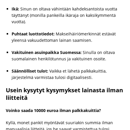
Ikä:
Sinun on oltava vähintään kahdeksantoista vuotta
täyttänyt (monilla pankeilla ikäraja on kaksikymmentä
vuotta).
Puhtaat luottotiedot:
Makseihäiriömerkinnät estävät
yleensä vakuudettoman lainan saamisen.
Vakituinen asuinpaikka Suomessa:
Sinulla on oltava
suomalainen henkilötunnus ja vakituinen osoite.
Säännölliset tulot:
Vaikka et lähetä palkkakuittia,
järjestelmä varmistaa tulosi digitaalisesti.
Usein kysytyt kysymykset lainasta ilman
liitteitä
Voinko saada 10000 euroa ilman palkkakuittia?
Kyllä, monet pankit myöntävät suuriakin summia ilman
manuaalisia liitteitä, jos he saavat varmistettua tulosi