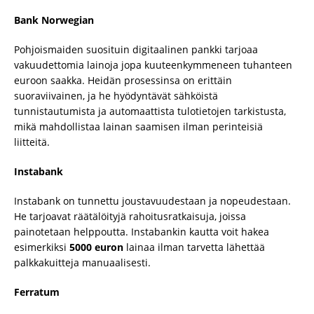
Bank Norwegian
Pohjoismaiden suosituin digitaalinen pankki tarjoaa
vakuudettomia lainoja jopa kuuteenkymmeneen tuhanteen
euroon saakka. Heidän prosessinsa on erittäin
suoraviivainen, ja he hyödyntävät sähköistä
tunnistautumista ja automaattista tulotietojen tarkistusta,
mikä mahdollistaa lainan saamisen ilman perinteisiä
liitteitä.
Instabank
Instabank on tunnettu joustavuudestaan ja nopeudestaan.
He tarjoavat räätälöityjä rahoitusratkaisuja, joissa
painotetaan helppoutta. Instabankin kautta voit hakea
esimerkiksi
5000 euron
lainaa ilman tarvetta lähettää
palkkakuitteja manuaalisesti.
Ferratum