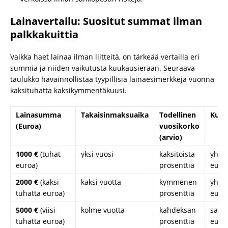
Lainavertailu: Suositut summat ilman
palkkakuittia
Vaikka haet lainaa ilman liitteitä, on tärkeää vertailla eri
summia ja niiden vaikutusta kuukausierään. Seuraava
taulukko havainnollistaa tyypillisiä lainaesimerkkejä vuonna
kaksituhatta kaksikymmentäkuusi.
Lainasumma
Takaisinmaksuaika
Todellinen
Kuuk
(Euroa)
vuosikorko
(arvio)
1000 €
(tuhat
yksi vuosi
kaksitoista
yhde
euroa)
prosenttia
euro
2000 €
(kaksi
kaksi vuotta
kymmenen
yhde
tuhatta euroa)
prosenttia
euro
5000 €
(viisi
kolme vuotta
kahdeksan
satav
tuhatta euroa)
prosenttia
euro