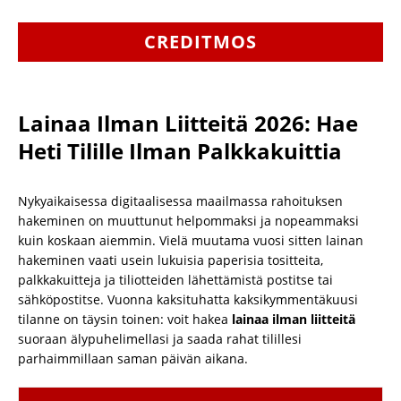
CREDITMOS
Lainaa Ilman Liitteitä 2026: Hae
Heti Tilille Ilman Palkkakuittia
Nykyaikaisessa digitaalisessa maailmassa rahoituksen
hakeminen on muuttunut helpommaksi ja nopeammaksi
kuin koskaan aiemmin. Vielä muutama vuosi sitten lainan
hakeminen vaati usein lukuisia paperisia tositteita,
palkkakuitteja ja tiliotteiden lähettämistä postitse tai
sähköpostitse. Vuonna kaksituhatta kaksikymmentäkuusi
tilanne on täysin toinen: voit hakea
lainaa ilman liitteitä
suoraan älypuhelimellasi ja saada rahat tilillesi
parhaimmillaan saman päivän aikana.