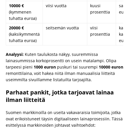
10000 €
viisi vuotta
kuusi
sata
(kymmenen
prosenttia
euro
tuhatta euroa)
20000 €
seitsemän vuotta
viisi
kaksi
(kaksikymmentä
prosenttia
kahd
tuhatta euroa)
euro
Analyysi:
Kuten taulukosta näkyy, suuremmissa
lainasummissa korkoprosentti on usein matalampi. Olipa
tarpeesi pieni
1000 euron
puskuri tai suurempi
10000 euron
remonttilaina, voit hakea niitä ilman manuaalisia liitteitä
useimmilta sivuillamme listatuilta tarjoajilta.
Parhaat pankit, jotka tarjoavat lainaa
ilman liitteitä
Suomen markkinoilla on useita vakavaraisia toimijoita, jotka
ovat erikoistuneet täysin digitaaliseen lainaprosessiin. Tässä
esittelyssä markkinoiden johtavat vaihtoehdot: