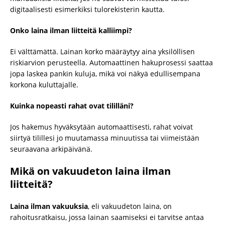
digitaalisesti esimerkiksi tulorekisterin kautta.
Onko laina ilman liitteitä kalliimpi?
Ei välttämättä. Lainan korko määräytyy aina yksilöllisen
riskiarvion perusteella. Automaattinen hakuprosessi saattaa
jopa laskea pankin kuluja, mikä voi näkyä edullisempana
korkona kuluttajalle.
Kuinka nopeasti rahat ovat tililläni?
Jos hakemus hyväksytään automaattisesti, rahat voivat
siirtyä tilillesi jo muutamassa minuutissa tai viimeistään
seuraavana arkipäivänä.
Mikä on vakuudeton laina ilman
liitteitä?
Laina ilman vakuuksia
, eli vakuudeton laina, on
rahoitusratkaisu, jossa lainan saamiseksi ei tarvitse antaa