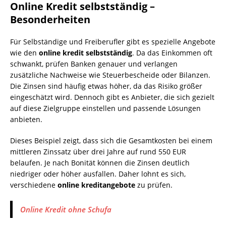
Online Kredit selbstständig –
Besonderheiten
Für Selbständige und Freiberufler gibt es spezielle Angebote
wie den
online kredit selbstständig
. Da das Einkommen oft
schwankt, prüfen Banken genauer und verlangen
zusätzliche Nachweise wie Steuerbescheide oder Bilanzen.
Die Zinsen sind häufig etwas höher, da das Risiko größer
eingeschätzt wird. Dennoch gibt es Anbieter, die sich gezielt
auf diese Zielgruppe einstellen und passende Lösungen
anbieten.
Dieses Beispiel zeigt, dass sich die Gesamtkosten bei einem
mittleren Zinssatz über drei Jahre auf rund 550 EUR
belaufen. Je nach Bonität können die Zinsen deutlich
niedriger oder höher ausfallen. Daher lohnt es sich,
verschiedene
online kreditangebote
zu prüfen.
Online Kredit ohne Schufa