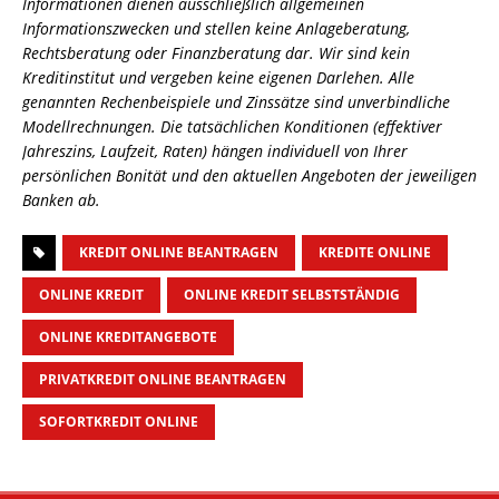
Informationen dienen ausschließlich allgemeinen
Informationszwecken und stellen keine Anlageberatung,
Rechtsberatung oder Finanzberatung dar. Wir sind kein
Kreditinstitut und vergeben keine eigenen Darlehen. Alle
genannten Rechenbeispiele und Zinssätze sind unverbindliche
Modellrechnungen. Die tatsächlichen Konditionen (effektiver
Jahreszins, Laufzeit, Raten) hängen individuell von Ihrer
persönlichen Bonität und den aktuellen Angeboten der jeweiligen
Banken ab.
KREDIT ONLINE BEANTRAGEN
KREDITE ONLINE
ONLINE KREDIT
ONLINE KREDIT SELBSTSTÄNDIG
ONLINE KREDITANGEBOTE
PRIVATKREDIT ONLINE BEANTRAGEN
SOFORTKREDIT ONLINE