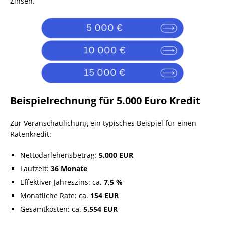
Zinsen.
Beispielrechnung für 5.000 Euro Kredit
Zur Veranschaulichung ein typisches Beispiel für einen
Ratenkredit:
Nettodarlehensbetrag:
5.000 EUR
Laufzeit:
36 Monate
Effektiver Jahreszins: ca.
7,5 %
Monatliche Rate: ca.
154 EUR
Gesamtkosten: ca.
5.554 EUR