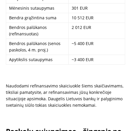
Mėnesinis sutaupymas
301 EUR
Bendra grąžintina suma
10 512 EUR
Bendros palūkanos
2 012 EUR
(refinansuotas)
Bendros palūkanos (senos
~5 400 EUR
paskolos, 4 m. proj.)
Apytikslis sutaupymas
~3 400 EUR
Naudodami refinansavimo skaiciuokle šiems skaičiavimams,
tiksliai pamatysite, ar refinansavimas jūsų konkrečioje
situacijoje apsimoka. Daugelis Lietuvos bankų ir palyginimo
svetainių siūlo tokias skaiciuokles nemokamai.