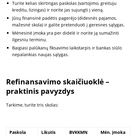
Turite kelias skirtingas paskolas (vartojimo, greituju
kreditu, lizingas) ir norite jas sujungti į vieną.
Jūsų finansinė padėtis pagerėjo (didesnės pajamos,
mažesnė skola) ir galite pretenduoti į geresnes sąlygas.
Mėnesinė įmoka yra per didelė ir norite ją sumažinti
ilgesniu terminu.
Baigiasi palūkanų fiksavimo laikotarpis ir bankas siūlo
nepalankias naujas sąlygas.
Refinansavimo skaičiuoklė –
praktinis pavyzdys
Tarkime, turite tris skolas:
Paskola
Likutis
BVKKMN
Mėn. įmoka