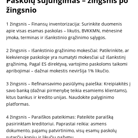
Paskolų sujungimas – žingsnis po
žingsnio
1 žingsnis – Finansų inventorizacija: Surinkite duomenis
apie visas esamas paskolas – likutis, BVKKMN, mėnesinė
įmoka, terminas ir išankstinio grąžinimo sąlygos.
2 žingsnis – Išankstinio grąžinimo mokesčiai: Patikrinkite, ar
kiekvienoje paskoloje yra numatyti mokesčiai už išankstinį
grąžinimą. Pagal ES direktyvą, vartojimo paskoloms taikomi
apribojimai – dažnai mokestis neviršija 1% likučio.
3 žingsnis – Refinansavimo pasiūlymų paieška: Kreipiakitės į
savo banką (dažnai pirmenybę teikia esamiems klientams),
kitus bankus ir kredito unijas. Naudokite palyginimo
platformas.
4 žingsnis – Paraiškos pateikimas: Pateikite paraišką
pasirinktam kreditoriui. Paprastai reikia: asmens
dokumento, pajamų patvirtinimo, visų esamų paskolų
sutarčių kopijų ir likučių pažymų.