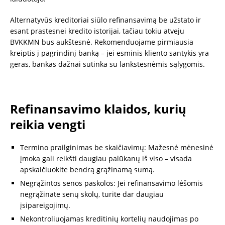
Alternatyvūs kreditoriai siūlo refinansavimą be užstato ir
esant prastesnei kredito istorijai, tačiau tokiu atveju
BVKKMN bus aukštesnė. Rekomenduojame pirmiausia
kreiptis į pagrindinį banką – jei esminis kliento santykis yra
geras, bankas dažnai sutinka su lankstesnėmis sąlygomis.
Refinansavimo klaidos, kurių
reikia vengti
Termino prailginimas be skaičiavimų: Mažesnė mėnesinė
įmoka gali reikšti daugiau palūkanų iš viso – visada
apskaičiuokite bendrą grąžinamą sumą.
Negrąžintos senos paskolos: Jei refinansavimo lėšomis
negrąžinate senų skolų, turite dar daugiau
įsipareigojimų.
Nekontroliuojamas kreditinių kortelių naudojimas po