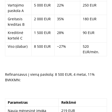
Vartojimo
5 000 EUR
22%
250 EUR
paskola A
Greitasis
2 000 EUR
35%
180 EUR
kreditas B
Kreditinė
1 500 EUR
28%
90 EUR
kortelė C
Viso (dabar)
8 500 EUR
~27%
520
EUR/mėn.
Refinansavus į vieną paskolą: 8 500 EUR, 4 metai, 11%
BVKKMN:
Parametras
Reikšmė
Nauja mėnesinė įmoka
219 EUR