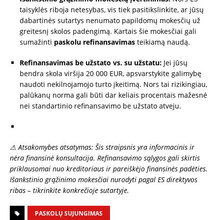
taisyklės riboja netesybas, vis tiek pasitikslinkite, ar jūsų
dabartinės sutartys nenumato papildomų mokesčių už
greitesnį skolos padengimą. Kartais šie mokesčiai gali
sumažinti
paskolu refinansavimas
teikiamą naudą.
Refinansavimas be užstato vs. su užstatu:
Jei jūsų
bendra skola viršija 20 000 EUR, apsvarstykite galimybę
naudoti nekilnojamojo turto įkeitimą. Nors tai rizikingiau,
palūkanų norma gali būti dar keliais procentais mažesnė
nei standartinio refinansavimo be užstato atveju.
⚠ Atsakomybes atsatymas: Šis straipsnis yra informacinis ir
nėra finansinė konsultacija. Refinansavimo sąlygos gali skirtis
priklausomai nuo kreditoriaus ir pareiškėjo finansinės padėties.
Išankstinio grąžinimo mokesčiai nurodyti pagal ES direktyvos
ribas – tikrinkite konkrečioje sutartyje.
PASKOLŲ SUJUNGIMAS