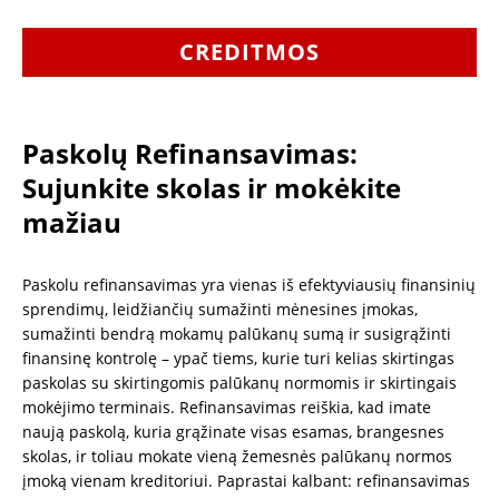
CREDITMOS
Paskolų Refinansavimas:
Sujunkite skolas ir mokėkite
mažiau
Paskolu refinansavimas yra vienas iš efektyviausių finansinių
sprendimų, leidžiančių sumažinti mėnesines įmokas,
sumažinti bendrą mokamų palūkanų sumą ir susigrąžinti
finansinę kontrolę – ypač tiems, kurie turi kelias skirtingas
paskolas su skirtingomis palūkanų normomis ir skirtingais
mokėjimo terminais. Refinansavimas reiškia, kad imate
naują paskolą, kuria grąžinate visas esamas, brangesnes
skolas, ir toliau mokate vieną žemesnės palūkanų normos
įmoką vienam kreditoriui. Paprastai kalbant: refinansavimas