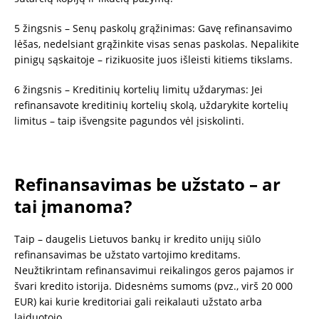
5 žingsnis – Senų paskolų grąžinimas: Gavę refinansavimo
lėšas, nedelsiant grąžinkite visas senas paskolas. Nepalikite
pinigų sąskaitoje – rizikuosite juos išleisti kitiems tikslams.
6 žingsnis – Kreditinių kortelių limitų uždarymas: Jei
refinansavote kreditinių kortelių skolą, uždarykite kortelių
limitus – taip išvengsite pagundos vėl įsiskolinti.
Refinansavimas be užstato – ar
tai įmanoma?
Taip – daugelis Lietuvos bankų ir kredito unijų siūlo
refinansavimas be užstato vartojimo kreditams.
Neužtikrintam refinansavimui reikalingos geros pajamos ir
švari kredito istorija. Didesnėms sumoms (pvz., virš 20 000
EUR) kai kurie kreditoriai gali reikalauti užstato arba
laiduotojo.