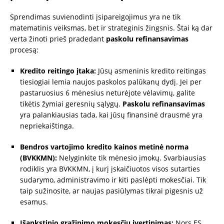
Sprendimas suvienodinti įsipareigojimus yra ne tik
matematinis veiksmas, bet ir strateginis žingsnis. Štai ką dar
verta žinoti prieš pradedant
paskolu refinansavimas
procesą:
Kredito reitingo įtaka:
Jūsų asmeninis kredito reitingas
tiesiogiai lemia naujos paskolos palūkanų dydį. Jei per
pastaruosius 6 mėnesius neturėjote vėlavimų, galite
tikėtis žymiai geresnių sąlygų.
Paskolu refinansavimas
yra palankiausias tada, kai jūsų finansinė drausmė yra
nepriekaištinga.
Bendros vartojimo kredito kainos metinė norma
(BVKKMN):
Nelyginkite tik mėnesio įmokų. Svarbiausias
rodiklis yra BVKKMN, į kurį įskaičiuotos visos sutarties
sudarymo, administravimo ir kiti paslėpti mokesčiai. Tik
taip sužinosite, ar naujas pasiūlymas tikrai pigesnis už
esamus.
Išankstinio grąžinimo mokesčių įvertinimas:
Nors ES