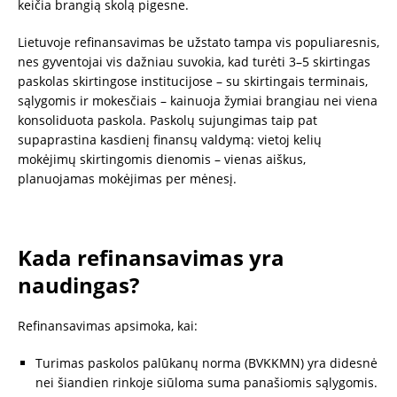
keičia brangią skolą pigesne.
Lietuvoje refinansavimas be užstato tampa vis populiaresnis,
nes gyventojai vis dažniau suvokia, kad turėti 3–5 skirtingas
paskolas skirtingose institucijose – su skirtingais terminais,
sąlygomis ir mokesčiais – kainuoja žymiai brangiau nei viena
konsoliduota paskola. Paskolų sujungimas taip pat
supaprastina kasdienį finansų valdymą: vietoj kelių
mokėjimų skirtingomis dienomis – vienas aiškus,
planuojamas mokėjimas per mėnesį.
Kada refinansavimas yra
naudingas?
Refinansavimas apsimoka, kai:
Turimas paskolos palūkanų norma (BVKKMN) yra didesnė
nei šiandien rinkoje siūloma suma panašiomis sąlygomis.