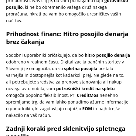
prihodnosti. Naš cilj je, da vam pomagamo najti
gotovinsko
posojilo
, ki ne bo obremenilo vašega družinskega
proračuna, hkrati pa vam bo omogočilo uresničitev vaših
načrtov.
Prihodnost financ: Hitro posojilo denarja
brez čakanja
Sodobni uporabniki pričakujejo, da bo
hitro posojilo denarja
odobreno v realnem času. Digitalizacija bančnih storitev v
Sloveniji je omogočila, da so
spletna posojila
postala
varnejša in dostopnejša kot kadarkoli prej. Ne glede na to,
ali potrebujete sredstva za prenovo stanovanja ali nakup
novega avtomobila, vam
potrošniški kredit na spletu
omogoča popolno fleksibilnost. Pri
CreditMos
nenehno
spremljamo trg, da vam lahko ponudimo ažurne informacije
o ponudnikih, ki zagotavljajo najnižjo
EOM
in najhitrejše
nakazilo na vaš račun.
Zadnji koraki pred sklenitvijo spletnega