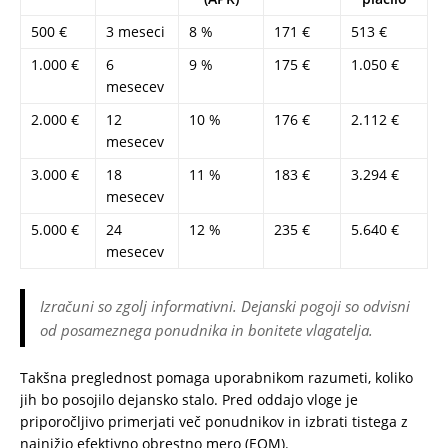
500 €
3 meseci
8 %
171 €
513 €
1.000 €
6
9 %
175 €
1.050 €
mesecev
2.000 €
12
10 %
176 €
2.112 €
mesecev
3.000 €
18
11 %
183 €
3.294 €
mesecev
5.000 €
24
12 %
235 €
5.640 €
mesecev
Izračuni so zgolj informativni. Dejanski pogoji so odvisni
od posameznega ponudnika in bonitete vlagatelja.
Takšna preglednost pomaga uporabnikom razumeti, koliko
jih bo posojilo dejansko stalo. Pred oddajo vloge je
priporočljivo primerjati več ponudnikov in izbrati tistega z
najnižjo efektivno obrestno mero (EOM).