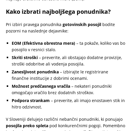
Kako izbrati najboljšega ponudnika?
Pri izbiri pravega ponudnika
gotovinskih posojil
bodite
pozorni na naslednje dejavnike:
EOM (Efektivna obrestna mera)
– ta pokaže, koliko vas bo
posojilo v resnici stalo.
Skriti stroški
– preverite, ali obstajajo dodatne provizije,
stroški odobritve ali vodenja posojila.
Zanesljivost ponudnika
– izbirajte le registrirane
finančne institucije z dobrimi ocenami.
Možnost predčasnega vračila
– nekateri ponudniki
omogočajo vračilo brez dodatnih stroškov.
Podpora strankam
– preverite, ali imajo enostaven stik in
hitro odzivnost.
V Sloveniji delujejo različni nebančni ponudniki, ki ponujajo
posojila preko spleta
pod konkurenčnimi pogoji. Pomembno