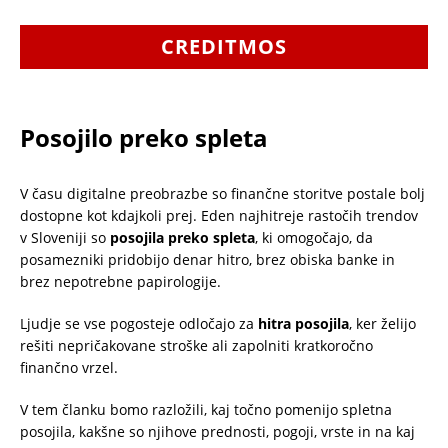
CREDITMOS
Posojilo preko spleta
V času digitalne preobrazbe so finančne storitve postale bolj
dostopne kot kdajkoli prej. Eden najhitreje rastočih trendov
v Sloveniji so
posojila preko spleta
, ki omogočajo, da
posamezniki pridobijo denar hitro, brez obiska banke in
brez nepotrebne papirologije.
Ljudje se vse pogosteje odločajo za
hitra posojila
, ker želijo
rešiti nepričakovane stroške ali zapolniti kratkoročno
finančno vrzel.
V tem članku bomo razložili, kaj točno pomenijo spletna
posojila, kakšne so njihove prednosti, pogoji, vrste in na kaj