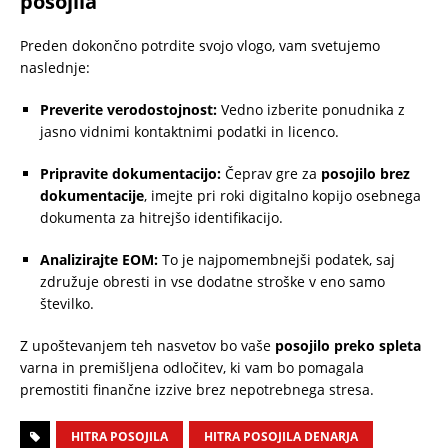
posojila
Preden dokončno potrdite svojo vlogo, vam svetujemo
naslednje:
Preverite verodostojnost:
Vedno izberite ponudnika z
jasno vidnimi kontaktnimi podatki in licenco.
Pripravite dokumentacijo:
Čeprav gre za
posojilo brez
dokumentacije
, imejte pri roki digitalno kopijo osebnega
dokumenta za hitrejšo identifikacijo.
Analizirajte EOM:
To je najpomembnejši podatek, saj
združuje obresti in vse dodatne stroške v eno samo
številko.
Z upoštevanjem teh nasvetov bo vaše
posojilo preko spleta
varna in premišljena odločitev, ki vam bo pomagala
premostiti finančne izzive brez nepotrebnega stresa.
HITRA POSOJILA
HITRA POSOJILA DENARJA