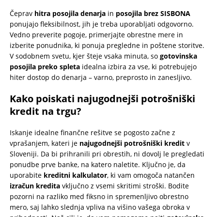
Čeprav
hitra posojila denarja
in
posojila brez SISBONA
ponujajo fleksibilnost, jih je treba uporabljati odgovorno.
Vedno preverite pogoje, primerjajte obrestne mere in
izberite ponudnika, ki ponuja pregledne in poštene storitve.
V sodobnem svetu, kjer šteje vsaka minuta, so
gotovinska
posojila preko spleta
idealna izbira za vse, ki potrebujejo
hiter dostop do denarja – varno, preprosto in zanesljivo.
Kako poiskati najugodnejši potrošniški
kredit na trgu?
Iskanje idealne finančne rešitve se pogosto začne z
vprašanjem, kateri je
najugodnejši potrošniški kredit
v
Sloveniji. Da bi prihranili pri obrestih, ni dovolj le pregledati
ponudbe prve banke, na katero naletite. Ključno je, da
uporabite
kreditni kalkulator
, ki vam omogoča natančen
izračun kredita
vključno z vsemi skritimi stroški. Bodite
pozorni na razliko med fiksno in spremenljivo obrestno
mero, saj lahko slednja vpliva na višino vašega obroka v