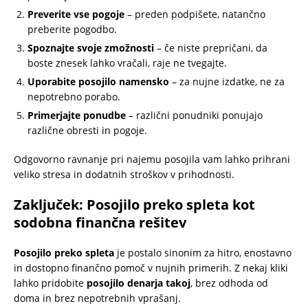
Preverite vse pogoje
– preden podpišete, natančno
preberite pogodbo.
Spoznajte svoje zmožnosti
– če niste prepričani, da
boste znesek lahko vračali, raje ne tvegajte.
Uporabite posojilo namensko
– za nujne izdatke, ne za
nepotrebno porabo.
Primerjajte ponudbe
– različni ponudniki ponujajo
različne obresti in pogoje.
Odgovorno ravnanje pri najemu posojila vam lahko prihrani
veliko stresa in dodatnih stroškov v prihodnosti.
Zaključek: Posojilo preko spleta kot
sodobna finančna rešitev
Posojilo preko spleta
je postalo sinonim za hitro, enostavno
in dostopno finančno pomoč v nujnih primerih. Z nekaj kliki
lahko pridobite
posojilo denarja takoj
, brez odhoda od
doma in brez nepotrebnih vprašanj.