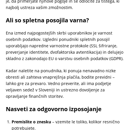
je, da primerjate njihove pogoje in se odločite za tistega, ki
najbolj ustreza vašim zmožnostim.
Ali so spletna posojila varna?
Ena izmed najpogostejših skrbi uporabnikov je varnost
osebnih podatkov. Ugledni ponudniki spletnih posojil
uporabljajo napredne varnostne protokole (SSL šifriranje,
preverjanje identitete, dvofaktorska avtentikacija) in delujejo
skladno z zakonodajo EU o varstvu osebnih podatkov (GDPR).
Kadar naletite na ponudnika, ki ponuja nenavadno nizke
obresti ali zahteva vnaprejšnja plačila, bodite previdni –
lahko gre za prevaro. Vedno preverite, ali ima podjetje
veljaven sedež v Sloveniji in ustrezno dovoljenje za
opravljanje finančnih storitev.
Nasveti za odgovorno izposojanje
Premislite o znesku
– vzemite le toliko, kolikor resnično
potrebujete.