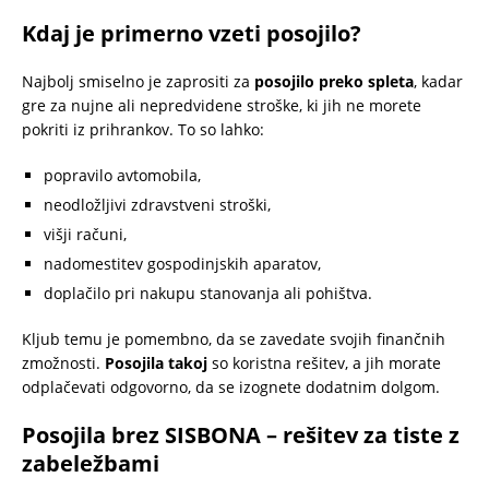
Kdaj je primerno vzeti posojilo?
Najbolj smiselno je zaprositi za
posojilo preko spleta
, kadar
gre za nujne ali nepredvidene stroške, ki jih ne morete
pokriti iz prihrankov. To so lahko:
popravilo avtomobila,
neodložljivi zdravstveni stroški,
višji računi,
nadomestitev gospodinjskih aparatov,
doplačilo pri nakupu stanovanja ali pohištva.
Kljub temu je pomembno, da se zavedate svojih finančnih
zmožnosti.
Posojila takoj
so koristna rešitev, a jih morate
odplačevati odgovorno, da se izognete dodatnim dolgom.
Posojila brez SISBONA – rešitev za tiste z
zabeležbami