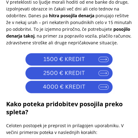
V preteklosti so ljudje morali hoditi od ene banke do druge,
izpolnjevati obrazce in čakali več dni ali celo tednov na
odobritev. Danes pa
hitra posojila denarja
ponujajo rešitve
že v nekaj urah – pri nekaterih ponudnikih celo v 15 minutah
po odobritvi. To je izjemno priročno, če potrebujete
posojilo
denarja takoj
, na primer za popravilo vozila, plačilo računov,
zdravstvene stroške ali druge nepričakovane situacije.
Kako poteka pridobitev posojila preko
spleta?
Celoten postopek je preprost in prilagojen uporabniku. V
večini primerov poteka v naslednjih korakih: