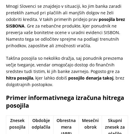
Mnogi Slovenci se znajdejo v situaciji, ko jim banka zaradi
preteklih zamud pri plačilih ali manjših dolgov ne želi
odobriti kredita. V takih primerih pridejo prav
posojila brez
SISBONA
. Gre za nebančne produkte, kjer ponudnik ne
preverja vaše bonitetne ocene v uradni evidenci SISBON.
Namesto tega se odločitev sprejme na podlagi trenutnih
prihodkov, zaposlitve ali zmožnosti vračila.
Takšna posojila so nekoliko dražja, saj ponudnik prevzema
večje tveganje, vendar omogočajo dostop do finančnih
sredstev tudi tistim, ki jih banke zavrnejo. Pogosto gre za
hitra posojila
, kjer lahko dobiš
posojilo denarja takoj
, brez
dolgotrajnih postopkov.
Primer informativnega izračuna hitrega
posojila
Znesek
Obdobje
Obrestna
Mesečni
Skupni
posojila
odplačila
mera
obrok
znesek za
(APR)
plačilo