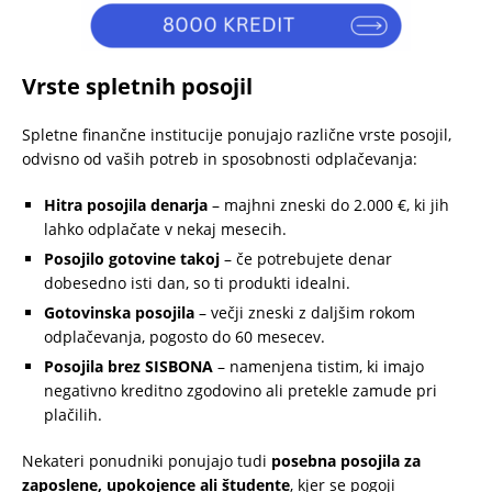
Vrste spletnih posojil
Spletne finančne institucije ponujajo različne vrste posojil,
odvisno od vaših potreb in sposobnosti odplačevanja:
Hitra posojila denarja
– majhni zneski do 2.000 €, ki jih
lahko odplačate v nekaj mesecih.
Posojilo gotovine takoj
– če potrebujete denar
dobesedno isti dan, so ti produkti idealni.
Gotovinska posojila
– večji zneski z daljšim rokom
odplačevanja, pogosto do 60 mesecev.
Posojila brez SISBONA
– namenjena tistim, ki imajo
negativno kreditno zgodovino ali pretekle zamude pri
plačilih.
Nekateri ponudniki ponujajo tudi
posebna posojila za
zaposlene, upokojence ali študente
, kjer se pogoji