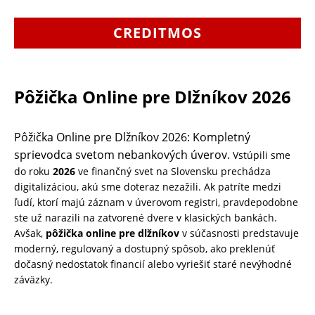
CREDITMOS
Pôžička Online pre Dlžníkov 2026
Pôžička Online pre Dlžníkov 2026: Kompletný
sprievodca svetom nebankových úverov.
Vstúpili sme
do roku
2026
ve finančný svet na Slovensku prechádza
digitalizáciou, akú sme doteraz nezažili. Ak patríte medzi
ľudí, ktorí majú záznam v úverovom registri, pravdepodobne
ste už narazili na zatvorené dvere v klasických bankách.
Avšak,
pôžička online pre dlžníkov
v súčasnosti predstavuje
moderný, regulovaný a dostupný spôsob, ako preklenúť
dočasný nedostatok financií alebo vyriešiť staré nevýhodné
záväzky.