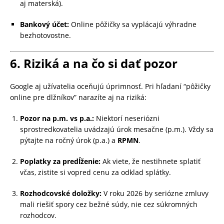
aj materská).
Bankový účet:
Online pôžičky sa vyplácajú výhradne
bezhotovostne.
6. Riziká a na čo si dať pozor
Google aj užívatelia oceňujú úprimnosť. Pri hľadaní “pôžičky
online pre dlžníkov” narazíte aj na riziká:
Pozor na p.m. vs p.a.:
Niektorí neseriózni
sprostredkovatelia uvádzajú úrok mesačne (p.m.). Vždy sa
pýtajte na ročný úrok (p.a.) a
RPMN
.
Poplatky za predĺženie:
Ak viete, že nestihnete splatiť
včas, zistite si vopred cenu za odklad splátky.
Rozhodcovské doložky:
V roku 2026 by seriózne zmluvy
mali riešiť spory cez bežné súdy, nie cez súkromných
rozhodcov.