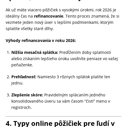
Ak už máte viacero pôžičiek s vysokými úrokmi, rok 2026 je
ideálny čas na
refinancovanie
. Tento proces znamená, že si
vezmete jeden nový úver s lepšími podmienkami, ktorým
splatíte všetky staré dlhy.
Výhody refinancovania v roku 2026:
Nižšia mesačná splátka:
Predĺžením doby splatnosti
alebo získaním lepšieho úroku uvoľníte peniaze vo vašej
peňaženke.
Prehľadnosť:
Namiesto 3 rôznych splátok platíte len
jednu.
Zlepšenie skóre:
Pravidelným splácaním jedného
konsolidovaného úveru sa vám časom “čistí” meno v
registroch.
4. Typy online pôžičiek pre ľudí v