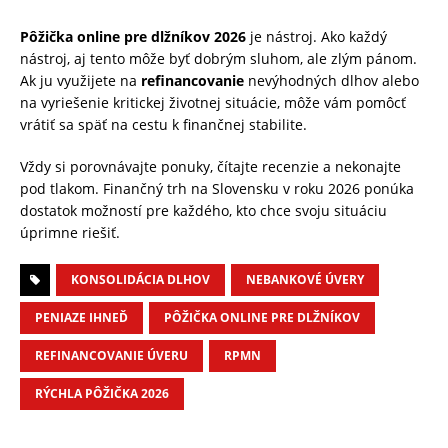
Pôžička online pre dlžníkov 2026
je nástroj. Ako každý
nástroj, aj tento môže byť dobrým sluhom, ale zlým pánom.
Ak ju využijete na
refinancovanie
nevýhodných dlhov alebo
na vyriešenie kritickej životnej situácie, môže vám pomôcť
vrátiť sa späť na cestu k finančnej stabilite.
Vždy si porovnávajte ponuky, čítajte recenzie a nekonajte
pod tlakom. Finančný trh na Slovensku v roku 2026 ponúka
dostatok možností pre každého, kto chce svoju situáciu
úprimne riešiť.
KONSOLIDÁCIA DLHOV
NEBANKOVÉ ÚVERY
PENIAZE IHNEĎ
PÔŽIČKA ONLINE PRE DLŽNÍKOV
REFINANCOVANIE ÚVERU
RPMN
RÝCHLA PÔŽIČKA 2026