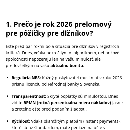
1. Prečo je rok 2026 prelomový
pre pôžičky pre dlžníkov?
Ešte pred pár rokmi bola situácia pre dlžníkov v registroch
kritická. Dnes, vďaka pokročilým AI algoritmom, nebankové
spoločnosti nepozerajú len na vašu minulosť, ale
predovšetkým na vašu
aktuálnu bonitu
.
Regulácia NBS:
Každý poskytovateľ musí mať v roku 2026
prísnu licenciu od Národnej banky Slovenska.
Transparentnosť:
Skryté poplatky sú minulosťou. Dnes
vidíte
RPMN (ročná percentuálna miera nákladov)
jasne
a zreteľne ešte pred podaním žiadosti.
Rýchlosť:
Vďaka okamžitým platbám (instant payments),
ktoré sú už štandardom, máte peniaze na účte v