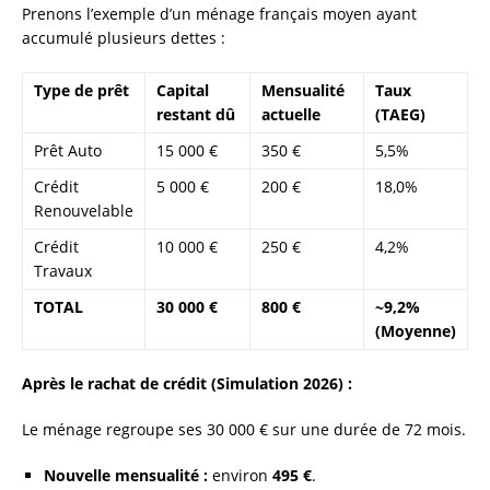
Prenons l’exemple d’un ménage français moyen ayant
accumulé plusieurs dettes :
Type de prêt
Capital
Mensualité
Taux
restant dû
actuelle
(TAEG)
Prêt Auto
15 000 €
350 €
5,5%
Crédit
5 000 €
200 €
18,0%
Renouvelable
Crédit
10 000 €
250 €
4,2%
Travaux
TOTAL
30 000 €
800 €
~9,2%
(Moyenne)
Après le rachat de crédit (Simulation 2026) :
Le ménage regroupe ses 30 000 € sur une durée de 72 mois.
Nouvelle mensualité :
environ
495 €
.