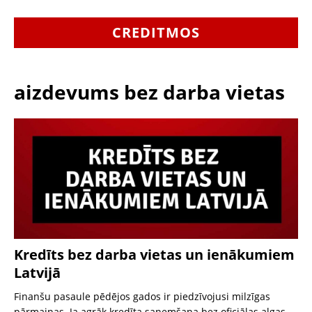
CREDITMOS
aizdevums bez darba vietas
Kredīts bez darba vietas un ienākumiem
Latvijā
Finanšu pasaule pēdējos gados ir piedzīvojusi milzīgas
pārmaiņas. Ja agrāk kredīta saņemšana bez oficiālas algas