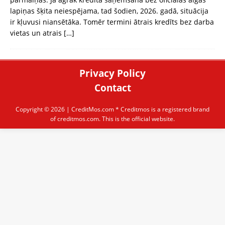
lapiņas šķita neiespējama, tad šodien, 2026. gadā, situācija
ir kļuvusi niansētāka. Tomēr termini ātrais kredīts bez darba
vietas un atrais
[…]
Privacy Policy
Contact
Copyright © 2026 |
CreditMos.com
* Creditmos is a registered brand
of creditmos.com. This is the official website.