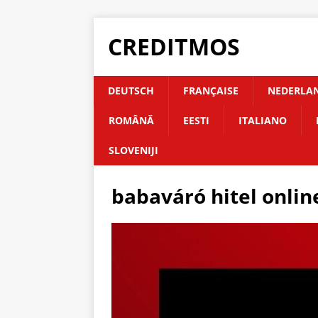
CREDITMOS
DEUTSCH
FRANÇAISE
NEDERLA
ROMÂNĂ
EESTI
ITALIANO
SLOVENIJI
babaváró hitel onlin