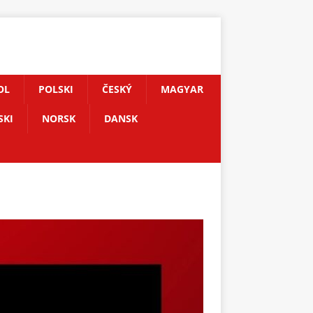
OL
POLSKI
ČESKÝ
MAGYAR
SKI
NORSK
DANSK