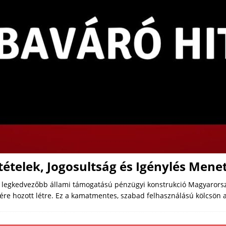
tételek, Jogosultság és Igénylés Mene
és legkedvezőbb állami támogatású pénzügyi konstrukció Magyarorsz
e hozott létre. Ez a kamatmentes, szabad felhasználású kölcsön ak