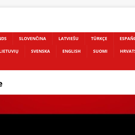
NDS
SLOVENČINA
LATVIEŠU
TÜRKÇE
ESPAÑ
LIETUVIŲ
SVENSKA
ENGLISH
SUOMI
HRVAT
e