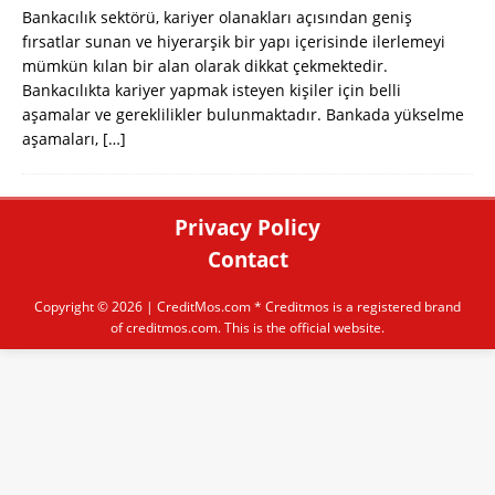
Bankacılık sektörü, kariyer olanakları açısından geniş
fırsatlar sunan ve hiyerarşik bir yapı içerisinde ilerlemeyi
mümkün kılan bir alan olarak dikkat çekmektedir.
Bankacılıkta kariyer yapmak isteyen kişiler için belli
aşamalar ve gereklilikler bulunmaktadır. Bankada yükselme
aşamaları,
[…]
Privacy Policy
Contact
Copyright © 2026 |
CreditMos.com
* Creditmos is a registered brand
of creditmos.com. This is the official website.