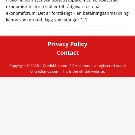
ekonomisk historia ställer till rådgivare och på
ekonomiforum. Det är förståeligt – en betalningsanmärkning
känns som en röd flagg som stänger
[…]
Privacy Policy
Contact
Copyright © 2026 |
CreditMos.com
* Creditmos is a registered brand
of creditmos.com. This is the official website.