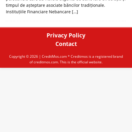
timpul de așteptare asociate băncilor tradiționale.
Instituțiile Financiare Nebancare
[…]
Privacy Policy
Contact
Copyright © 2026 |
CreditMos.com
* Creditmos is a registered brand
of creditmos.com. This is the official website.