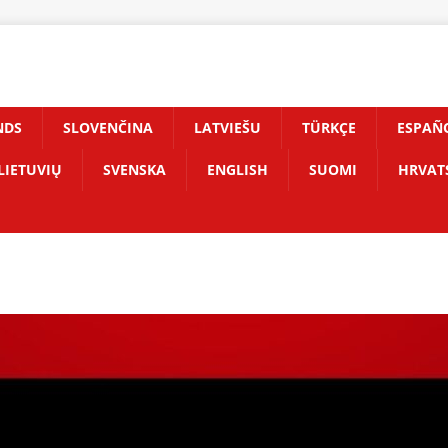
NDS
SLOVENČINA
LATVIEŠU
TÜRKÇE
ESPAÑ
LIETUVIŲ
SVENSKA
ENGLISH
SUOMI
HRVAT