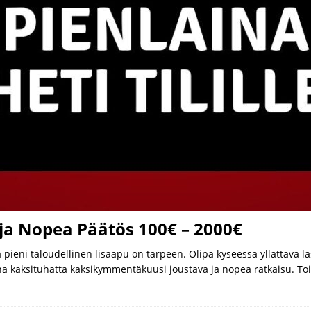
 ja Nopea Päätös 100€ – 2000€
sa pieni taloudellinen lisäapu on tarpeen. Olipa kyseessä yllättävä
na kaksituhatta kaksikymmentäkuusi joustava ja nopea ratkaisu. Toi