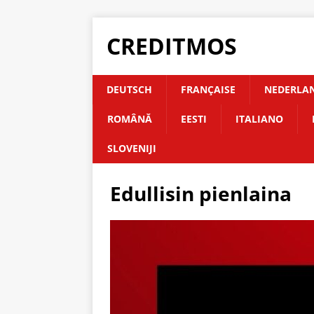
CREDITMOS
DEUTSCH
FRANÇAISE
NEDERLA
ROMÂNĂ
EESTI
ITALIANO
SLOVENIJI
Edullisin pienlaina