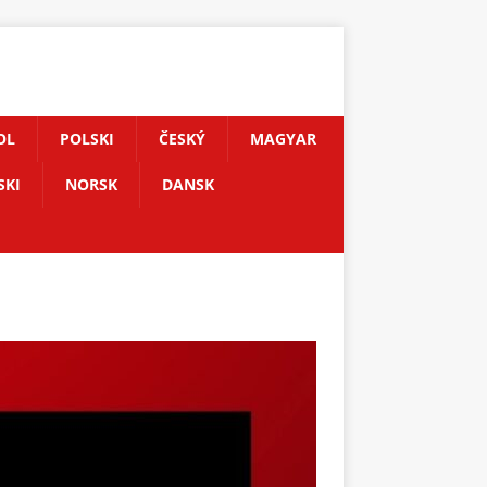
OL
POLSKI
ČESKÝ
MAGYAR
SKI
NORSK
DANSK