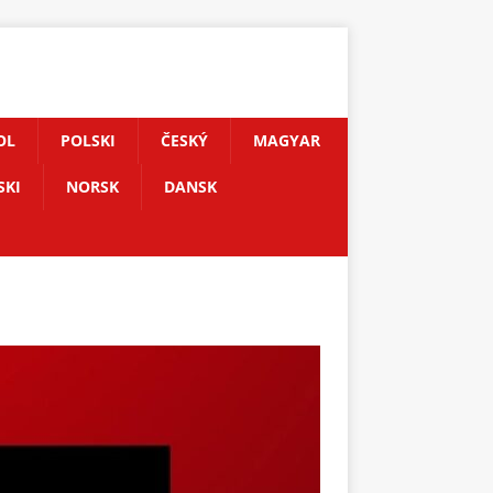
OL
POLSKI
ČESKÝ
MAGYAR
SKI
NORSK
DANSK