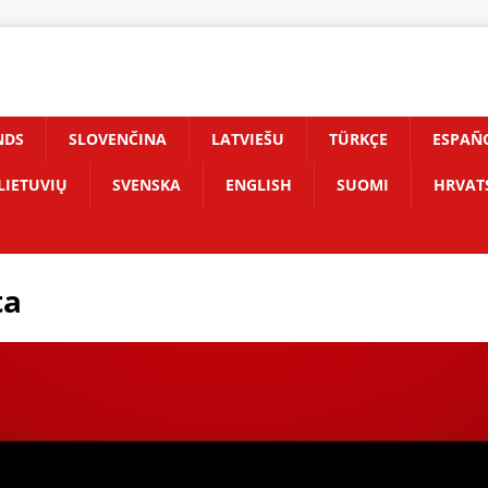
NDS
SLOVENČINA
LATVIEŠU
TÜRKÇE
ESPAÑ
LIETUVIŲ
SVENSKA
ENGLISH
SUOMI
HRVAT
ta