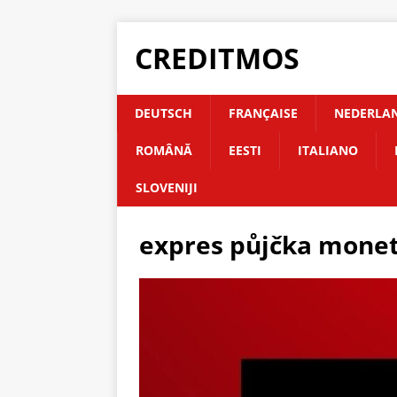
CREDITMOS
DEUTSCH
FRANÇAISE
NEDERLA
ROMÂNĂ
EESTI
ITALIANO
SLOVENIJI
expres půjčka mone