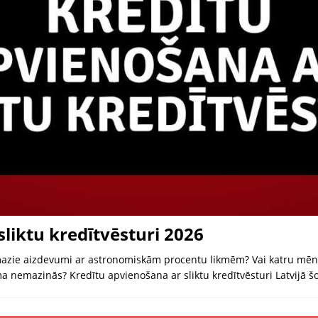
liktu kredītvēsturi 2026
zie aizdevumi ar astronomiskām procentu likmēm? Vai katru mēnesi
nemazinās? Kredītu apvienošana ar sliktu kredītvēsturi Latvijā šo