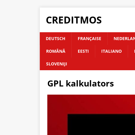
CREDITMOS
DEUTSCH
FRANÇAISE
NEDERLA
ROMÂNĂ
EESTI
ITALIANO
SLOVENIJI
GPL kalkulators