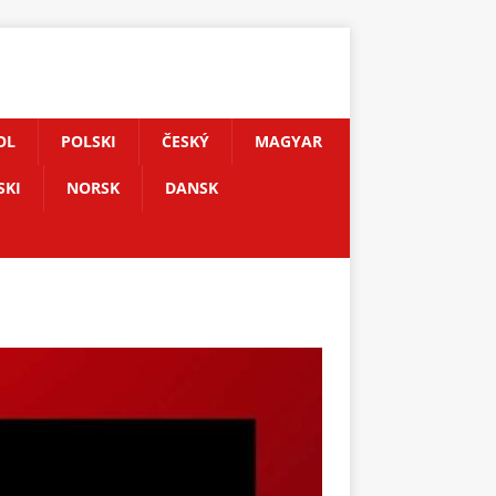
OL
POLSKI
ČESKÝ
MAGYAR
SKI
NORSK
DANSK