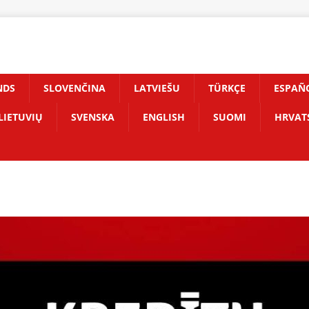
NDS
SLOVENČINA
LATVIEŠU
TÜRKÇE
ESPAÑ
LIETUVIŲ
SVENSKA
ENGLISH
SUOMI
HRVAT