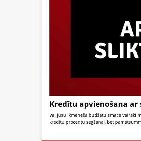
Kredītu apvienošana ar s
Vai jūsu ikmēneša budžetu smacē vairāki ma
kredītu procentu segšanai, bet pamatsumma 