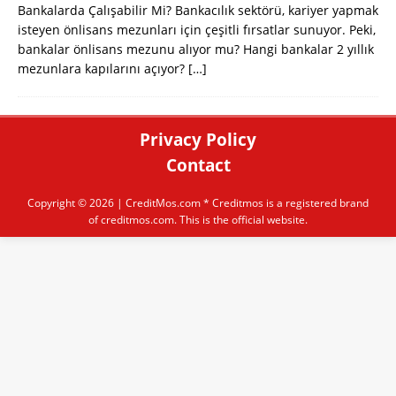
Bankalarda Çalışabilir Mi? Bankacılık sektörü, kariyer yapmak
isteyen önlisans mezunları için çeşitli fırsatlar sunuyor. Peki,
bankalar önlisans mezunu alıyor mu? Hangi bankalar 2 yıllık
mezunlara kapılarını açıyor?
[…]
Privacy Policy
Contact
Copyright © 2026 |
CreditMos.com
* Creditmos is a registered brand
of creditmos.com. This is the official website.