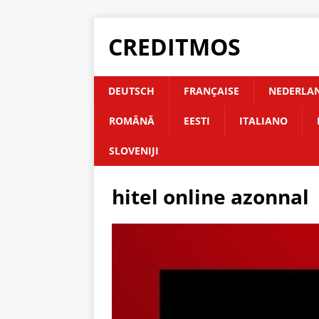
CREDITMOS
DEUTSCH
FRANÇAISE
NEDERLA
ROMÂNĂ
EESTI
ITALIANO
SLOVENIJI
hitel online azonnal