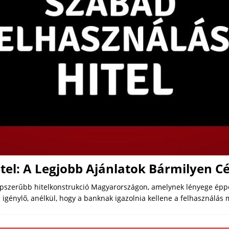
tel: A Legjobb Ajánlatok Bármilyen Cé
népszerűbb hitelkonstrukció Magyarországon, amelynek lényege éppe
 igénylő, anélkül, hogy a banknak igazolnia kellene a felhasználás m