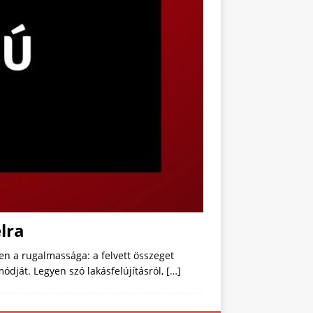
lra
n a rugalmassága: a felvett összeget
ódját. Legyen szó lakásfelújításról,
[…]