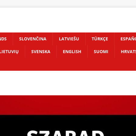
NDS
SLOVENČINA
LATVIEŠU
TÜRKÇE
ESPAÑ
LIETUVIŲ
SVENSKA
ENGLISH
SUOMI
HRVAT