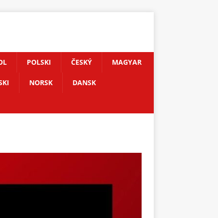
OL
POLSKI
ČESKÝ
MAGYAR
SKI
NORSK
DANSK