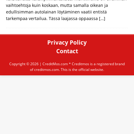
vaihtoehtoja kuin koskaan, mutta samalla oikean ja
edullisimman autolainan löytäminen vaatii entistä
tarkempaa vertailua. Tässä laajassa oppaassa
[…]
Privacy Policy
Contact
Copyright © 2026 |
CreditMos.com
* Creditmos is a registered brand
of creditmos.com. This is the official website.