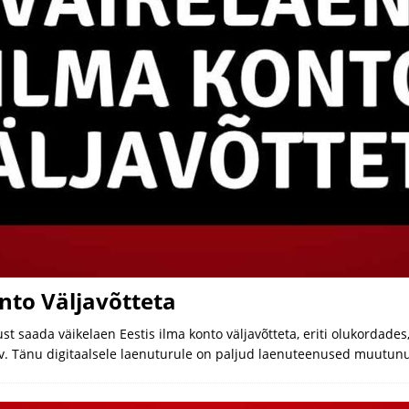
nto Väljavõtteta
t saada väikelaen Eestis ilma konto väljavõtteta, eriti olukordades
. Tänu digitaalsele laenuturule on paljud laenuteenused muutunu