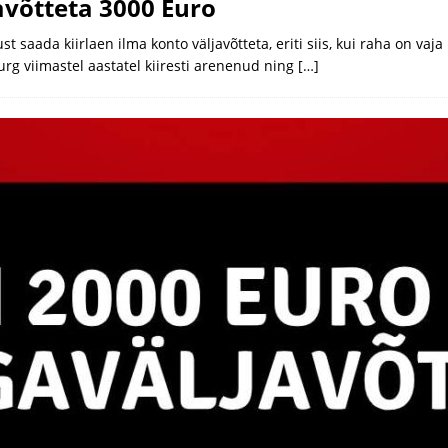
avõtteta 3000 Euro
saada kiirlaen ilma konto väljavõtteta, eriti siis, kui raha on vaja 
urg viimastel aastatel kiiresti arenenud ning
[…]