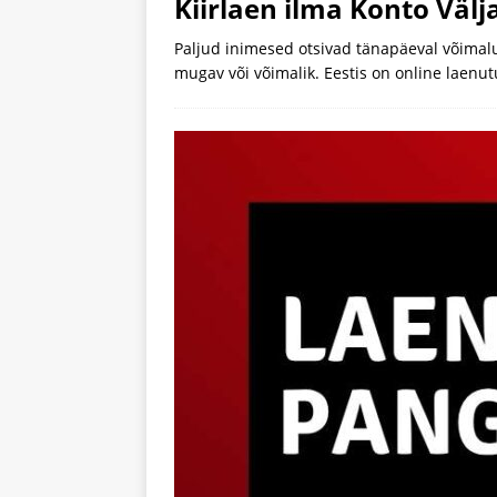
Kiirlaen ilma Konto Välj
Paljud inimesed otsivad tänapäeval võimalust 
mugav või võimalik. Eestis on online laenut