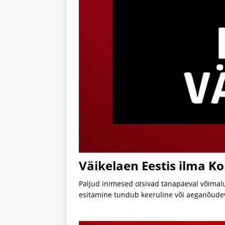
Väikelaen Eestis ilma Ko
Paljud inimesed otsivad tänapäeval võimalus
esitamine tundub keeruline või aeganõudev