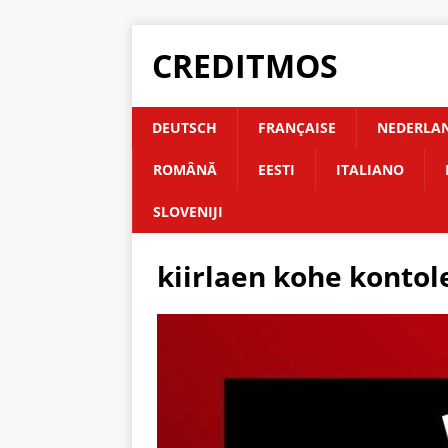
CREDITMOS
DEUTSCH
FRANÇAISE
NEDERLA
ROMÂNĂ
EESTI
ITALIANO
SLOVENIJI
kiirlaen kohe kontol