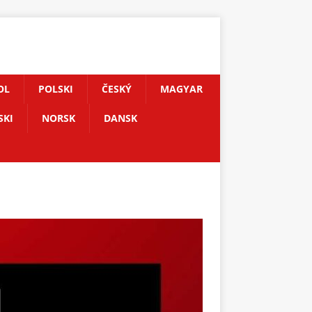
OL
POLSKI
ČESKÝ
MAGYAR
SKI
NORSK
DANSK