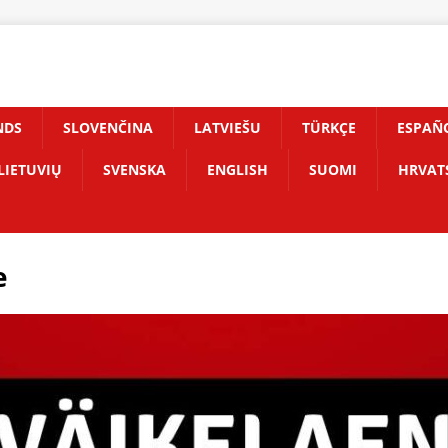
NDS
SLOVENČINA
LATVIEŠU
TÜRKÇE
ESPAÑ
LIETUVIŲ
SVENSKA
ENGLISH
SUOMI
HRVAT
e