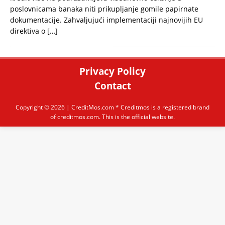
poslovnicama banaka niti prikupljanje gomile papirnate
dokumentacije. Zahvaljujući implementaciji najnovijih EU
direktiva o
[…]
Privacy Policy
Contact
Copyright © 2026 |
CreditMos.com
* Creditmos is a registered brand
of creditmos.com. This is the official website.