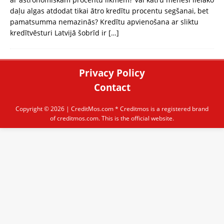
daļu algas atdodat tikai ātro kredītu procentu segšanai, bet
pamatsumma nemazinās? Kredītu apvienošana ar sliktu
kredītvēsturi Latvijā šobrīd ir
[…]
Privacy Policy
Contact
Copyright © 2026 |
CreditMos.com
* Creditmos is a registered brand
of creditmos.com. This is the official website.