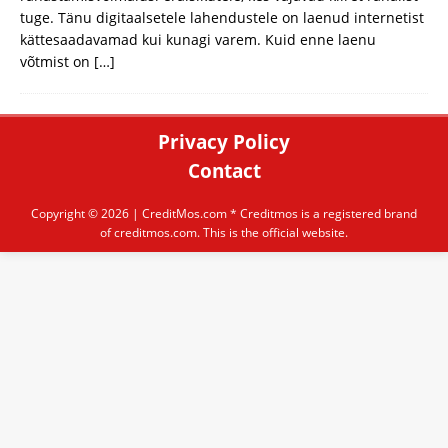
tuge. Tänu digitaalsetele lahendustele on laenud internetist
kättesaadavamad kui kunagi varem. Kuid enne laenu
võtmist on
[…]
Privacy Policy
Contact
Copyright © 2026 |
CreditMos.com
* Creditmos is a registered brand
of creditmos.com. This is the official website.