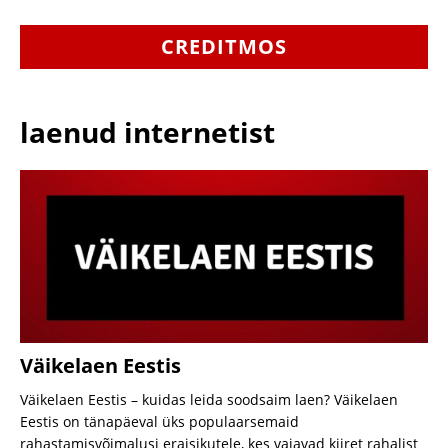
CREDITMOS
laenud internetist​
Väikelaen Eestis
Väikelaen Eestis – kuidas leida soodsaim laen? Väikelaen
Eestis on tänapäeval üks populaarsemaid
rahastamisvõimalusi eraisikutele, kes vajavad kiiret rahalist