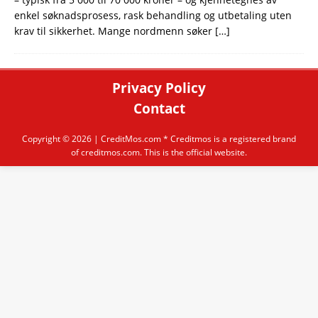
enkel søknadsprosess, rask behandling og utbetaling uten
krav til sikkerhet. Mange nordmenn søker
[…]
Privacy Policy
Contact
Copyright © 2026 |
CreditMos.com
* Creditmos is a registered brand
of creditmos.com. This is the official website.