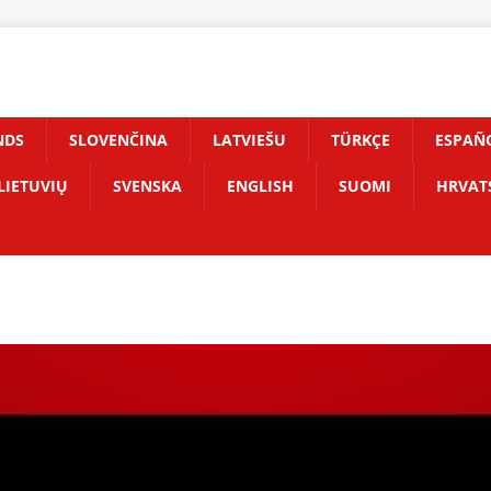
NDS
SLOVENČINA
LATVIEŠU
TÜRKÇE
ESPAÑ
LIETUVIŲ
SVENSKA
ENGLISH
SUOMI
HRVAT