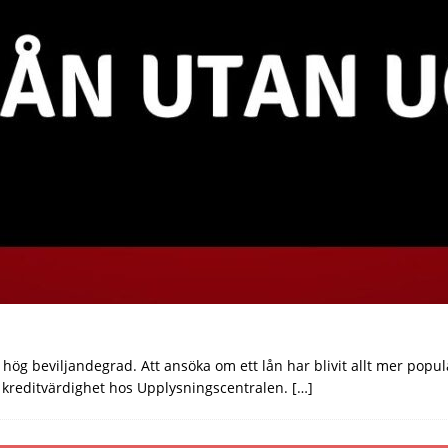
hög beviljandegrad. Att ansöka om ett lån har blivit allt mer popul
in kreditvärdighet hos Upplysningscentralen.
[…]