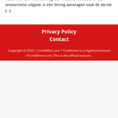
onvoorziene uitgave, is een lening aanvragen vaak de eerste
[…]
Privacy Policy
Contact
Copyright © 2026 |
CreditMos.com
* Creditmos is a registered brand
of creditmos.com. This is the official website.