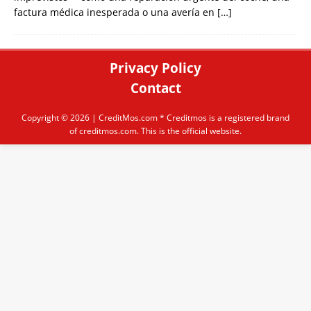
factura médica inesperada o una avería en
[…]
Privacy Policy
Contact
Copyright © 2026 |
CreditMos.com
* Creditmos is a registered brand
of creditmos.com. This is the official website.