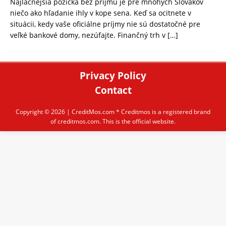
Najlacnejšia pôžička bez príjmu je pre mnohých Slovákov
niečo ako hľadanie ihly v kope sena. Keď sa ocitnete v
situácii, kedy vaše oficiálne príjmy nie sú dostatočné pre
veľké bankové domy, nezúfajte. Finančný trh v
[…]
Privacy Policy
Contact
Copyright © 2026 |
CreditMos.com
* Creditmos is a registered brand
of creditmos.com. This is the official website.