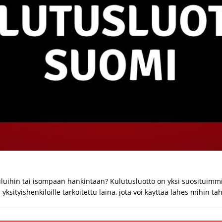
kuluihin tai isompaan hankintaan? Kulutusluotto on yksi suosituimmi
 yksityishenkilöille tarkoitettu laina, jota voi käyttää lähes mihin