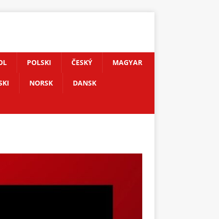
OL
POLSKI
ČESKÝ
MAGYAR
SKI
NORSK
DANSK