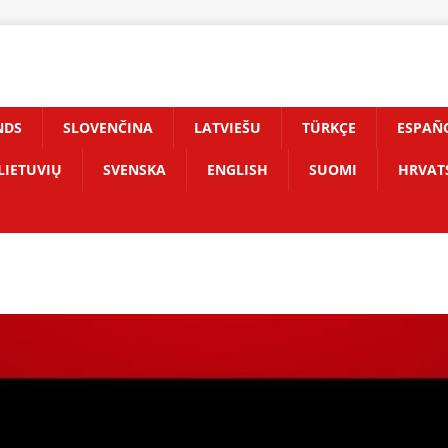
NDS
SLOVENČINA
LATVIEŠU
TÜRKÇE
ESPAÑ
LIETUVIŲ
SVENSKA
ENGLISH
SUOMI
HRVAT