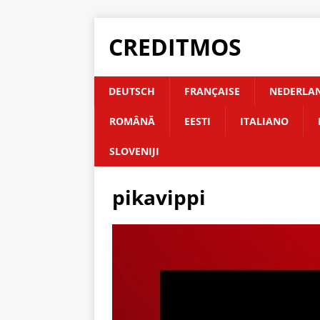
CREDITMOS
DEUTSCH
FRANÇAISE
NEDERLA
ROMÂNĂ
EESTI
ITALIANO
SLOVENIJI
pikavippi