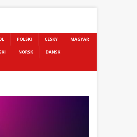
OL
POLSKI
ČESKÝ
MAGYAR
SKI
NORSK
DANSK