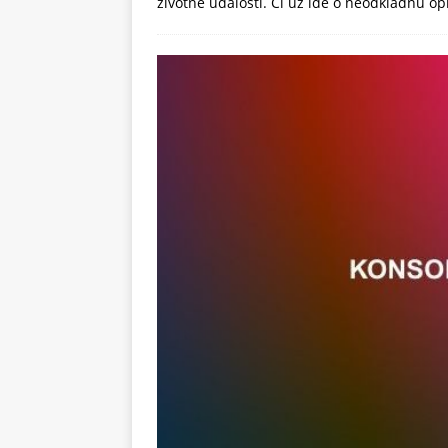
životné udalosti. Či už ide o neodkladnú o