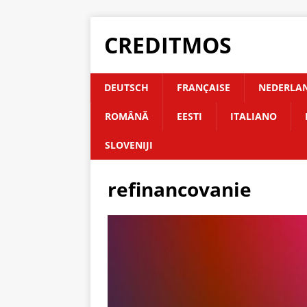
CREDITMOS
DEUTSCH
FRANÇAISE
NEDERLA
ROMÂNĂ
EESTI
ITALIANO
SLOVENIJI
refinancovanie