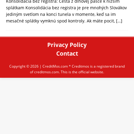
Konsolidácia bez registra: Cesta z dlhovej pasce k nižším
splátkam Konsolidácia bez registra je pre mnohých Slovákov
jediným svetlom na konci tunela v momente, keď sa im
mesačné splátky vymknú spod kontroly. Ak máte pocit,
[…]
Privacy Policy
Contact
Copyright © 2026 |
CreditMos.com
* Creditmos is a registered brand
of creditmos.com. This is the official website.