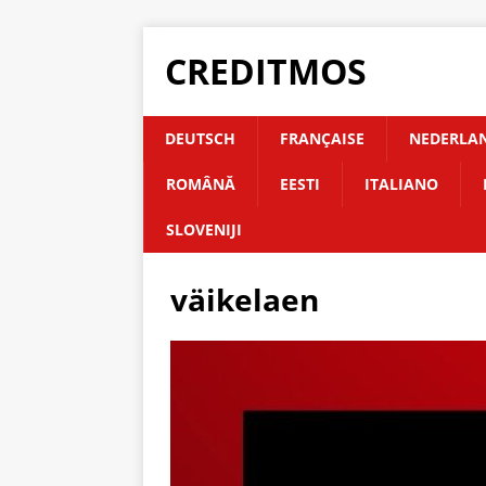
CREDITMOS
DEUTSCH
FRANÇAISE
NEDERLA
ROMÂNĂ
EESTI
ITALIANO
SLOVENIJI
väikelaen