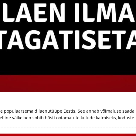
ige populaarsemaid laenutüüpe Eestis. See annab võimaluse saada 
Selline väikelaen sobib hästi ootamatute kulude katmiseks, kodust