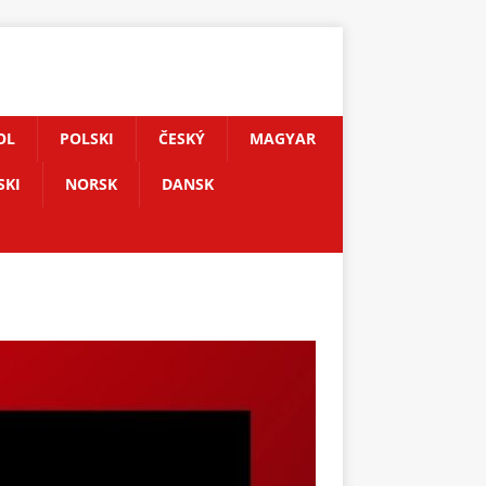
OL
POLSKI
ČESKÝ
MAGYAR
SKI
NORSK
DANSK