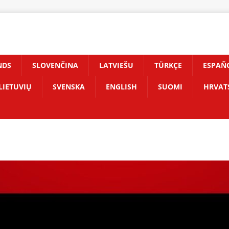
NDS
SLOVENČINA
LATVIEŠU
TÜRKÇE
ESPAÑ
LIETUVIŲ
SVENSKA
ENGLISH
SUOMI
HRVAT