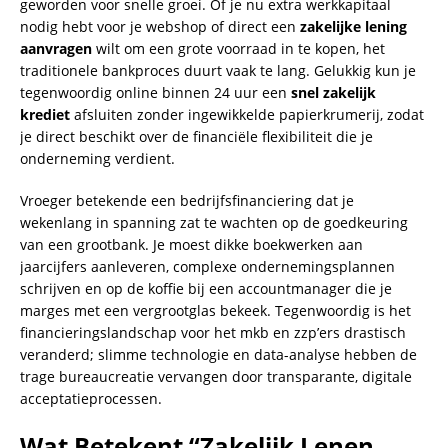
geworden voor snelle groei. Of je nu extra werkkapitaal
nodig hebt voor je webshop of direct een
zakelijke lening
aanvragen
wilt om een grote voorraad in te kopen, het
traditionele bankproces duurt vaak te lang. Gelukkig kun je
tegenwoordig online binnen 24 uur een
snel zakelijk
krediet
afsluiten zonder ingewikkelde papierkrumerij, zodat
je direct beschikt over de financiële flexibiliteit die je
onderneming verdient.
Vroeger betekende een bedrijfsfinanciering dat je
wekenlang in spanning zat te wachten op de goedkeuring
van een grootbank. Je moest dikke boekwerken aan
jaarcijfers aanleveren, complexe ondernemingsplannen
schrijven en op de koffie bij een accountmanager die je
marges met een vergrootglas bekeek. Tegenwoordig is het
financieringslandschap voor het mkb en zzp’ers drastisch
veranderd; slimme technologie en data-analyse hebben de
trage bureaucreatie vervangen door transparante, digitale
acceptatieprocessen.
Wat Betekent “Zakelijk Lenen