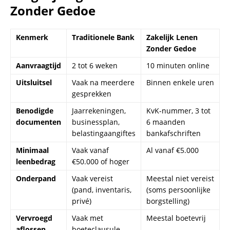
Zonder Gedoe
Kenmerk
Traditionele Bank
Zakelijk Lenen
Zonder Gedoe
Aanvraagtijd
2 tot 6 weken
10 minuten online
Uitsluitsel
Vaak na meerdere
Binnen enkele uren
gesprekken
Benodigde
Jaarrekeningen,
KvK-nummer, 3 tot
documenten
businessplan,
6 maanden
belastingaangiftes
bankafschriften
Minimaal
Vaak vanaf
Al vanaf €5.000
leenbedrag
€50.000 of hoger
Onderpand
Vaak vereist
Meestal niet vereist
(pand, inventaris,
(soms persoonlijke
privé)
borgstelling)
Vervroegd
Vaak met
Meestal boetevrij
aflossen
boeteclausule