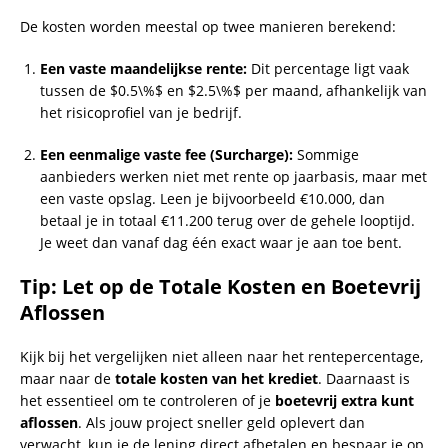
De kosten worden meestal op twee manieren berekend:
Een vaste maandelijkse rente:
Dit percentage ligt vaak
tussen de
$0.5\%$
en
$2.5\%$
per maand, afhankelijk van
het risicoprofiel van je bedrijf.
Een eenmalige vaste fee (Surcharge):
Sommige
aanbieders werken niet met rente op jaarbasis, maar met
een vaste opslag. Leen je bijvoorbeeld €10.000, dan
betaal je in totaal €11.200 terug over de gehele looptijd.
Je weet dan vanaf dag één exact waar je aan toe bent.
Tip: Let op de Totale Kosten en Boetevrij
Aflossen
Kijk bij het vergelijken niet alleen naar het rentepercentage,
maar naar de
totale kosten van het krediet
. Daarnaast is
het essentieel om te controleren of je
boetevrij extra kunt
aflossen
. Als jouw project sneller geld oplevert dan
verwacht, kun je de lening direct afbetalen en bespaar je op