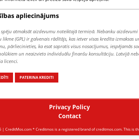
šības apliecinājums
avu spēju atmaksāt aizdevumu noteiktajā termiņā. Nebanku aizdevumi i
kme (GPL) ir galvenais rādītājs, kas ietver visas kredīta izmaksas un
mu, pārliecinieties, ka esat sapratis visus nosacījumus, iespējamās
nolūkiem un neaizvieto individuālu finanšu konsultāciju. Latvijā ne
a licenci.
DĪTI
PATERINA KREDITI
Privacy Policy
Contact
6 |
CreditMos.com
* Creditmos is a registered brand of creditmos.com. This is the