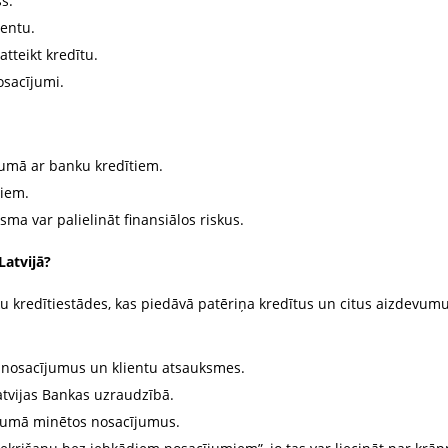
s.
entu.
tteikt kredītu.
osacījumi.
jumā ar banku kredītiem.
iem.
a var palielināt finansiālos riskus.
Latvijā?
u kredītiestādes, kas piedāvā patēriņa kredītus un citus aizdevumus
s nosacījumus un klientu atsauksmes.
Latvijas Bankas uzraudzībā.
īgumā minētos nosacījumus.