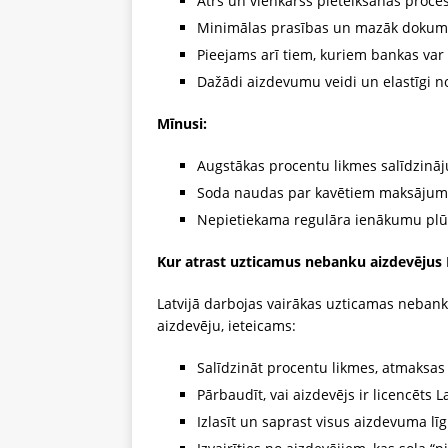
Ātrs un vienkāršs pieteikšanās proces
Minimālas prasības un mazāk dokum
Pieejams arī tiem, kuriem bankas var a
Dažādi aizdevumu veidi un elastīgi n
Mīnusi:
Augstākas procentu likmes salīdzinā
Soda naudas par kavētiem maksājum
Nepietiekama regulāra ienākumu plūsm
Kur atrast uzticamus nebanku aizdevējus 
Latvijā darbojas vairākas uzticamas nebank
aizdevēju, ieteicams:
Salīdzināt procentu likmes, atmaksa
Pārbaudīt, vai aizdevējs ir licencēts 
Izlasīt un saprast visus aizdevuma l