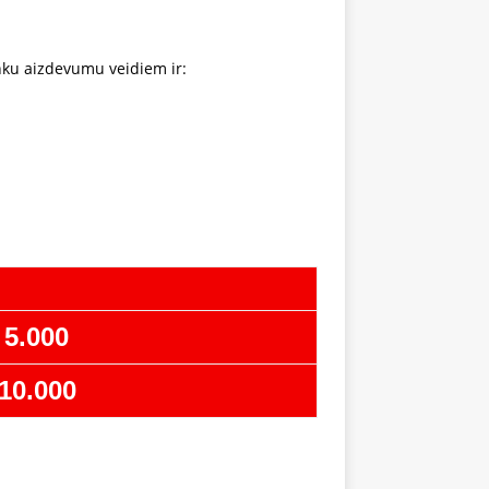
nku aizdevumu veidiem ir:
5.000
10.000