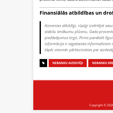
Finansiālās atbildības un dro
Aizņemies atbildīgi, rūpīgi izvērtējot s
stabilu ienākumu plūsmu. Gada procentu li
piedāvājumus tirgū. Pirms parakstīt līgu
informācija ir sagatavota informatīviem 
tāpēc vienmēr pārliecinieties par aizdevēj
NEBANKU AIZDEVĒJI
NEBANKU KRE
Copyright © 202