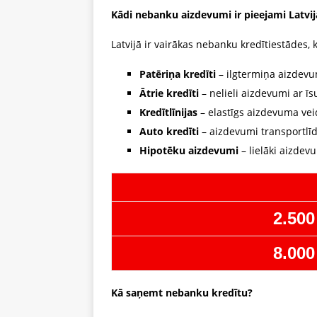
Kādi nebanku aizdevumi ir pieejami Latvij
Latvijā ir vairākas nebanku kredītiestādes
Patēriņa kredīti
– ilgtermiņa aizdev
Ātrie kredīti
– nelieli aizdevumi ar ī
Kredītlīnijas
– elastīgs aizdevuma veids
Auto kredīti
– aizdevumi transportlīd
Hipotēku aizdevumi
– lielāki aizde
2.500
8.000
Kā saņemt nebanku kredītu?