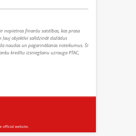
r nopietnas finanšu saistības, kas prasa
 ļauj objektīvi salīdzināt dažādus
 soda naudas un pagarināšanas noteikumus. Šī
banku kredītu izsniegšanu uzrauga PTAC,
 official website.