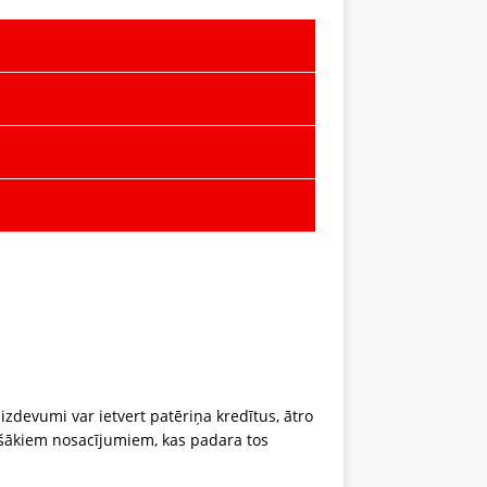
izdevumi var ietvert patēriņa kredītus, ātro
āršākiem nosacījumiem, kas padara tos