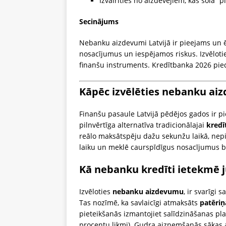
Izvairīties no aizdevējiem, kas sola “
Secinājums
Nebanku aizdevumi Latvijā ir pieejams un ē
nosacījumus un iespējamos riskus. Izvēlotie
finanšu instruments. Kredītbanka 2026 pied
Kāpēc izvēlēties nebanku aiz
Finanšu pasaule Latvijā pēdējos gados ir pi
pilnvērtīga alternatīva tradicionālajai
kredī
reālo maksātspēju dažu sekunžu laikā, nepi
laiku un meklē caurspīdīgus nosacījumus 
Kā nebanku kredīti ietekmē j
Izvēloties
nebanku aizdevumu
, ir svarīgi 
Tas nozīmē, ka savlaicīgi atmaksāts
patēriņ
pieteikšanās izmantojiet salīdzināšanas pl
procentu likmi). Gudra aizņemšanās sākas a