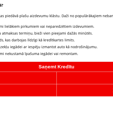
ā?
, kas piedāvā plašu aizdevumu klāstu. Daži no populārākajiem neba
umi lielākiem pirkumiem vai neparedzētiem izdevumiem.
su atmaksas termiņu, bieži vien pieejami dažās minūtēs.
, kas darbojas līdzīgi kā kredītkartes limits.
zekļu iegādei ar iespēju izmantot auto kā nodrošinājumu.
vumi nekustamā īpašuma iegādei vai remontam.
Saņemt Kredītu