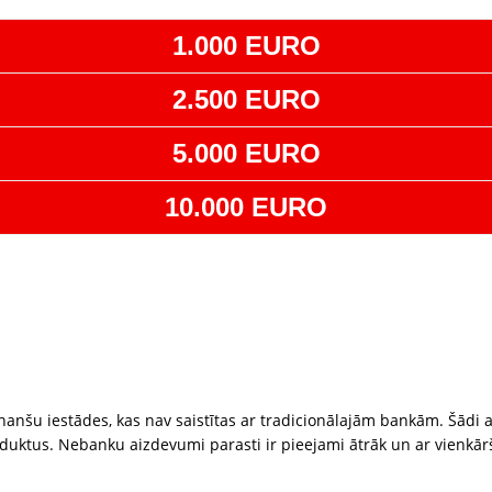
1.000 EURO
2.500 EURO
5.000 EURO
10.000 EURO
inanšu iestādes, kas nav saistītas ar tradicionālajām bankām. Šādi a
roduktus. Nebanku aizdevumi parasti ir pieejami ātrāk un ar vienk