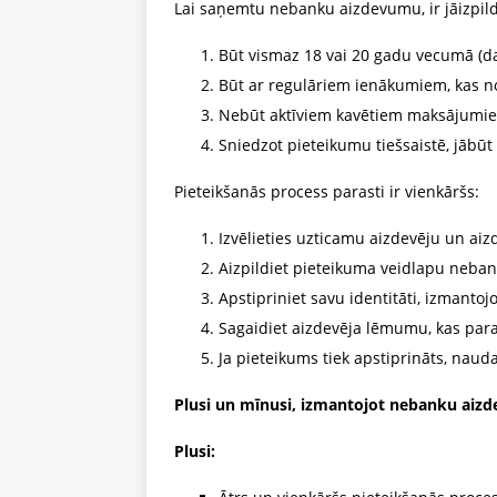
Lai saņemtu nebanku aizdevumu, ir jāizpild
Būt vismaz 18 vai 20 gadu vecumā (da
Būt ar regulāriem ienākumiem, kas n
Nebūt aktīviem kavētiem maksājumiem
Sniedzot pieteikumu tiešsaistē, jāb
Pieteikšanās process parasti ir vienkāršs:
Izvēlieties uzticamu aizdevēju un ai
Aizpildiet pieteikuma veidlapu neba
Apstipriniet savu identitāti, izmantoj
Sagaidiet aizdevēja lēmumu, kas para
Ja pieteikums tiek apstiprināts, nauda
Plusi un mīnusi, izmantojot nebanku aiz
Plusi: