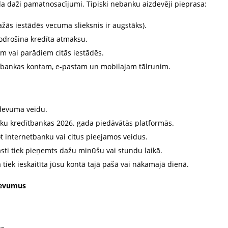
a daži pamatnosacījumi. Tipiski nebanku aizdevēji pieprasa:
žās iestādēs vecuma slieksnis ir augstāks).
odrošina kredīta atmaksu.
 vai parādiem citās iestādēs.
ūt bankas kontam, e-pastam un mobilajam tālrunim.
zdevuma veidu.
nku kredītbankas 2026. gada piedāvātās platformās.
ot internetbanku vai citus pieejamos veidus.
sti tiek pieņemts dažu minūšu vai stundu laikā.
 tiek ieskaitīta jūsu kontā tajā pašā vai nākamajā dienā.
devumus