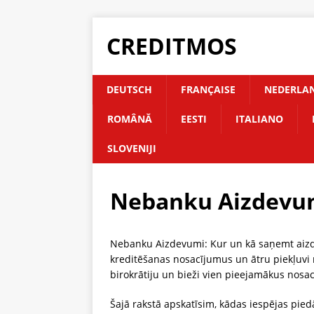
CREDITMOS
DEUTSCH
FRANÇAISE
NEDERLA
ROMÂNĂ
EESTI
ITALIANO
SLOVENIJI
Nebanku Aizdevu
Nebanku Aizdevumi: Kur un kā saņemt aizde
kreditēšanas nosacījumus un ātru piekļuvi
birokrātiju un bieži vien pieejamākus nosa
Šajā rakstā apskatīsim, kādas iespējas pied