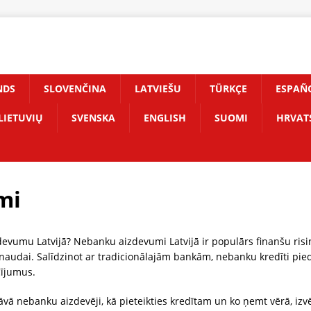
NDS
SLOVENČINA
LATVIEŠU
TÜRKÇE
ESPAÑ
LIETUVIŲ
SVENSKA
ENGLISH
SUOMI
HRVAT
mi
vumu Latvijā? Nebanku aizdevumi Latvijā ir populārs finanšu risi
 naudai. Salīdzinot ar tradicionālajām bankām, nebanku kredīti pi
cījumus.
āvā nebanku aizdevēji, kā pieteikties kredītam un ko ņemt vērā, iz