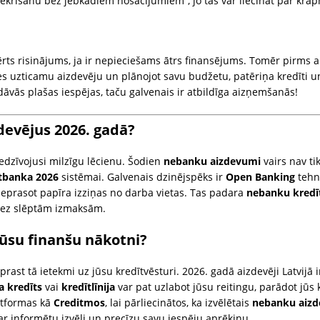
piekrišanu bez jebkādiem nosacījumiem”, jo tas var liecināt par krāp
rts risinājums, ja ir nepieciešams ātrs finansējums. Tomēr pirms a
s uzticamu aizdevēju un plānojot savu budžetu, patēriņa kredīti un
āvās plašas iespējas, taču galvenais ir atbildīga aizņemšanās!
devējus 2026. gadā?
edzīvojusi milzīgu lēcienu. Šodien
nebanku aizdevumi
vairs nav tik
tbanka 2026
sistēmai. Galvenais dzinējspēks ir
Open Banking
tehno
eprasot papīra izziņas no darba vietas. Tas padara
nebanku kredī
bez slēptām izmaksām.
ūsu finanšu nākotni?
saprast tā ietekmi uz jūsu kredītvēsturi. 2026. gadā aizdevēji Latvijā i
a kredīts
vai
kredītlīnija
var pat uzlabot jūsu reitingu, parādot jū
atformas kā
Creditmos
, lai pārliecinātos, ka izvēlētais
nebanku aizd
r informētu izvēli un precīzu savu iespēju aprēķinu.