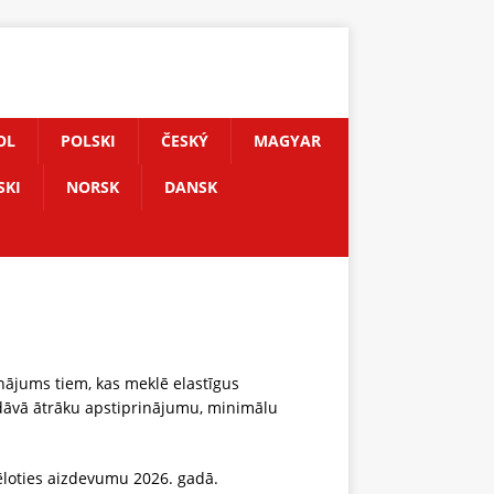
OL
POLSKI
ČESKÝ
MAGYAR
SKI
NORSK
DANSK
nājums tiem, kas meklē elastīgus
edāvā ātrāku apstiprinājumu, minimālu
vēloties aizdevumu 2026. gadā.