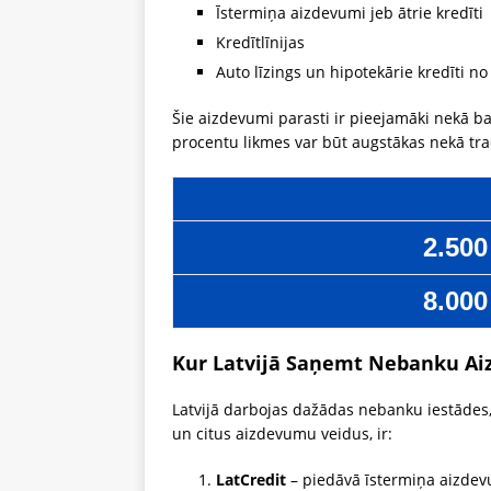
Īstermiņa aizdevumi jeb ātrie kredīti
Kredītlīnijas
Auto līzings un hipotekārie kredīti 
Šie aizdevumi parasti ir pieejamāki nekā b
procentu likmes var būt augstākas nekā tr
2.500
8.000
Kur Latvijā Saņemt Nebanku A
Latvijā darbojas dažādas nebanku iestādes
un citus aizdevumu veidus, ir:
LatCredit
– piedāvā īstermiņa aizdev