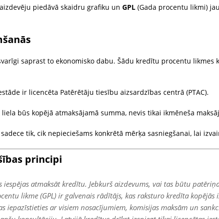
aizdevēju piedāvā skaidru grafiku un
GPL
(Gada procentu likmi) jau
emšanās
ir svarīgi saprast to ekonomisko dabu. Šādu kredītu procentu likme
iestāde ir licencēta Patērētāju tiesību aizsardzības centrā (PTAC).
k liela būs kopējā atmaksājamā summa, nevis tikai ikmēneša maksā
sadece tik, cik nepieciešams konkrētā mērķa sasniegšanai, lai izvai
šības principi
vas iespējas atmaksāt kredītu. Jebkurš aizdevums, vai tas būtu patēriņ
ocentu likme (GPL) ir galvenais rādītājs, kas raksturo kredīta kopējās
s iepazīstieties ar visiem nosacījumiem, komisijas maksām un sankc