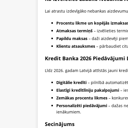
Lai atrastu izdevīgāko nebankas aizdevumu,
Procentu likme un kopējās izmaksa
Atmaksas termiņš
– izvēlieties termi
Papildu maksas
– daži aizdevēji pie
Klientu atsauksmes
– pārbaudiet citu
Kredit Banka 2026 Piedāvājumi 
Līdz 2026. gadam Latvijā attīstās jauni kre
Digitālie kredīti
– pilnībā automatizēt
Elastīgi kredītlīniju pakalpojumi
– ie
Zemākas procentu likmes
– konkure
Personalizēti piedāvājumi
– dažas ne
ienākumiem.
Secinājums