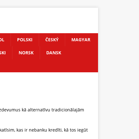
OL
POLSKI
ČESKÝ
MAGYAR
SKI
NORSK
DANSK
aizdevumus kā alternatīvu tradicionālajām
atīsim, kas ir nebanku kredīti, kā tos iegūt