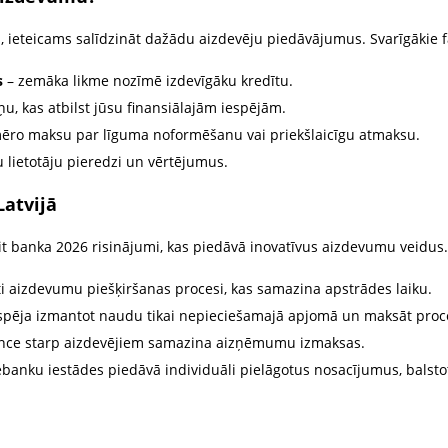
 ieteicams salīdzināt dažādu aizdevēju piedāvājumus. Svarīgākie fa
s
– zemāka likme nozīmē izdevīgāku kredītu.
ņu, kas atbilst jūsu finansiālajām iespējām.
mēro maksu par līguma noformēšanu vai priekšlaicīgu atmaksu.
 lietotāju pieredzi un vērtējumus.
Latvijā
dit banka 2026 risinājumi, kas piedāvā inovatīvus aizdevumu veidus. 
i aizdevumu piešķiršanas procesi, kas samazina apstrādes laiku.
spēja izmantot naudu tikai nepieciešamajā apjomā un maksāt proc
nce starp aizdevējiem samazina aizņēmumu izmaksas.
banku iestādes piedāvā individuāli pielāgotus nosacījumus, balstot