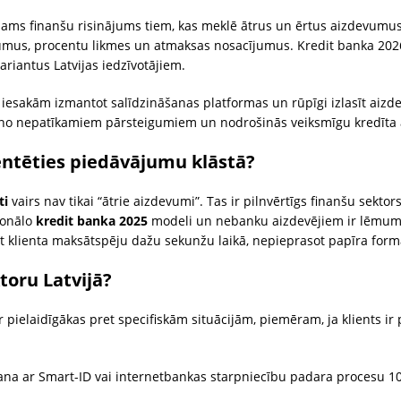
ejams finanšu risinājums tiem, kas meklē ātrus un ērtus aizdevumu
umus, procentu likmes un atmaksas nosacījumus. Kredit banka 2026 r
riantus Latvijas iedzīvotājiem.
iesakām izmantot salīdzināšanas platformas un rūpīgi izlasīt aiz
es no nepatīkamiem pārsteigumiem un nodrošinās veiksmīgu kredīta
entēties piedāvājumu klāstā?
ti
vairs nav tikai “ātrie aizdevumi”. Tas ir pilnvērtīgs finanšu sekto
ionālo
kredit banka 2025
modeli un nebanku aizdevējiem ir lēmum
ēt klienta maksātspēju dažu sekunžu laikā, nepieprasot papīra form
toru Latvijā?
 pielaidīgākas pret specifiskām situācijām, piemēram, ja klients i
ana ar Smart-ID vai internetbankas starpniecību padara procesu 10