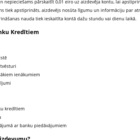
en nepieciešams pārskaitīt 0,01 eiro uz aizdevēja kontu, lai apstiprin
ms tiek apstiprināts, aizdevējs nosūta līgumu un informāciju par at
ināšanas nauda tiek ieskaitīta kontā dažu stundu vai dienu laikā.
nku Kredītiem
istē
tvēsturi
emākiem ienākumiem
cījumi
ku kredītiem
u
inājumā ar banku piedāvājumiem
Aizdevumu?