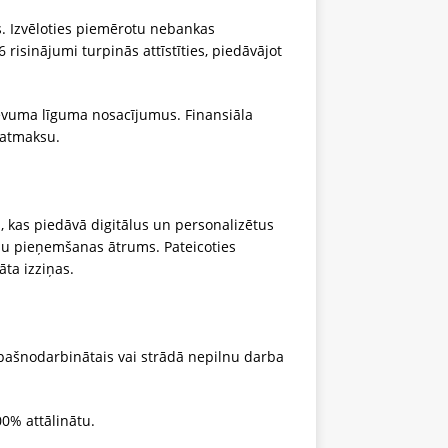
s. Izvēloties piemērotu nebankas
isinājumi turpinās attīstīties, piedāvājot
devuma līguma nosacījumus. Finansiāla
 atmaksu.
rs, kas piedāvā digitālus un personalizētus
u pieņemšanas ātrums. Pateicoties
āta izziņas.
r pašnodarbinātais vai strādā nepilnu darba
0% attālinātu.