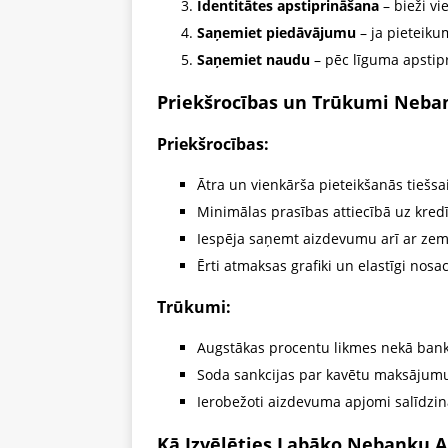
Identitātes apstiprināšana
– bieži vi
Saņemiet piedāvājumu
– ja pieteiku
Saņemiet naudu
– pēc līguma apstipr
Priekšrocības un Trūkumi Neba
Priekšrocības:
Ātra un vienkārša pieteikšanās tiešsa
Minimālas prasības attiecībā uz kredī
Iespēja saņemt aizdevumu arī ar z
Ērti atmaksas grafiki un elastīgi nosa
Trūkumi:
Augstākas procentu likmes nekā ban
Soda sankcijas par kavētu maksājum
Ierobežoti aizdevuma apjomi salīdz
Kā Izvēlēties Labāko Nebanku 