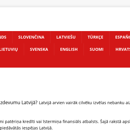
NDS
SLOVENČINA
LATVIEŠU
TÜRKÇE
ESPAÑ
LIETUVIŲ
SVENSKA
ENGLISH
SUOMI
HRVAT
izdevumu Latvijā?
Latvijā arvien vairāk cilvēku izvēlas nebanku 
i patēriņa kredīti vai īstermiņa finansiāls atbalsts. Šajā rakstā apsk
iedāvātās iespējas Latvijā.