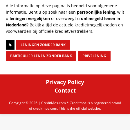
Alle informatie op deze pagina is bedoeld voor algemene
informatie. Bent u op zoek naar een
persoonlijke lening
, wilt
u
leningen vergelijken
of overweegt u
online geld lenen in
Nederland
? Bekijk altijd de actuele kredietmogelijkheden en
voorwaarden bij officiële kredietverstrekkers.
LENINGEN ZONDER BANK
PARTICULIER LENEN ZONDER BANK
PRIVELENING
Privacy Policy
Contact
Copyright © 2026 |
CreditMos.com
* Creditmos is a registered brand
of creditmos.com. This is the official website.